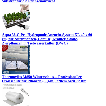
Substrat für die Pflanzenanzucht
Aqua 36-C Pro Hydroponic Anzucht-System XL 40 x 60
cm, für Nutzpflanzen, Gemüse, Kräuter, Salate,
Zierpflanzen in Tiefwasserkultur (DWC)
Thermovlies M850 Winterschutz – Professioneller
Frostschutz für Pflanzen (85g/m², 220cm breit) je lfm