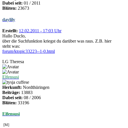
Dabei seit:
01 / 2011
Blüten:
23673
daylily
Erstellt:
12.02.2011 - 17:03 Uhr
Hallo Duclo,
über die Suchfunktion kriegst du darüber was raus. Z.B. hier
steht was:
forum/ktopic33223--1-0.html
LG Theresa
Elfensusi
Herkunft:
Nordthüringen
Beiträge:
13883
Dabei seit:
08 / 2006
Blüten:
33196
Elfensusi
[M]