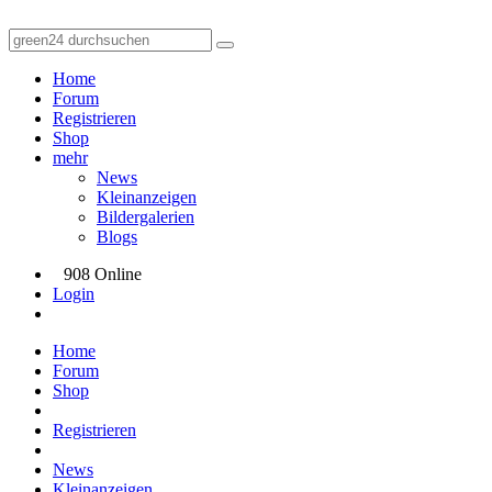
Home
Forum
Registrieren
Shop
mehr
News
Kleinanzeigen
Bildergalerien
Blogs
908 Online
Login
Home
Forum
Shop
Registrieren
News
Kleinanzeigen