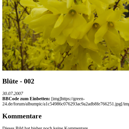
Blüte - 002
30.07.2007
BBCode zum Einbetten:
[img]https://green-
24.de/forum/albumpic/a1c54986c076293ac9a2adb8fe766251.jpg[/im
Kommentare
Dieses Bild hat bisher noch keine Kommentare