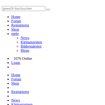
Home
Forum
Registrieren
Shop
mehr
News
Kleinanzeigen
Bildergalerien
Blogs
1076 Online
Login
Home
Forum
Shop
Registrieren
News
Kleinanzeigen