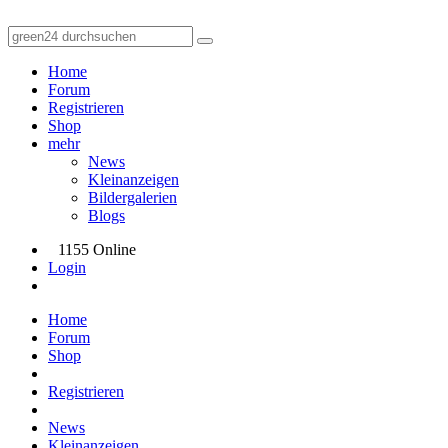
Home
Forum
Registrieren
Shop
mehr
News
Kleinanzeigen
Bildergalerien
Blogs
1155 Online
Login
Home
Forum
Shop
Registrieren
News
Kleinanzeigen