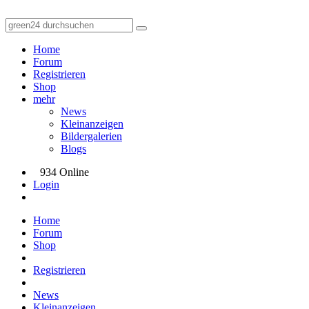
Home
Forum
Registrieren
Shop
mehr
News
Kleinanzeigen
Bildergalerien
Blogs
934 Online
Login
Home
Forum
Shop
Registrieren
News
Kleinanzeigen