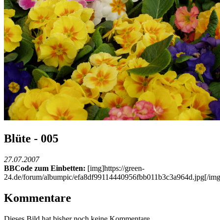
Blüte - 005
27.07.2007
BBCode zum Einbetten:
[img]https://green-
24.de/forum/albumpic/efa8df99114440956fbb011b3c3a964d.jpg[/img
Kommentare
Dieses Bild hat bisher noch keine Kommentare