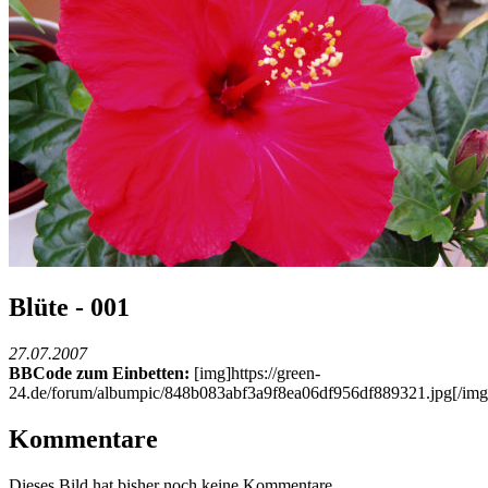
Blüte - 001
27.07.2007
BBCode zum Einbetten:
[img]https://green-
24.de/forum/albumpic/848b083abf3a9f8ea06df956df889321.jpg[/img
Kommentare
Dieses Bild hat bisher noch keine Kommentare