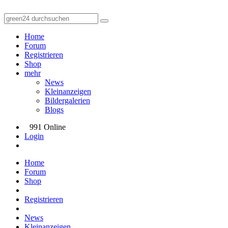
Home
Forum
Registrieren
Shop
mehr
News
Kleinanzeigen
Bildergalerien
Blogs
991 Online
Login
Home
Forum
Shop
Registrieren
News
Kleinanzeigen