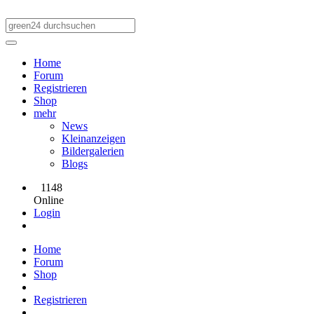
Home
Forum
Registrieren
Shop
mehr
News
Kleinanzeigen
Bildergalerien
Blogs
1148
Online
Login
Home
Forum
Shop
Registrieren