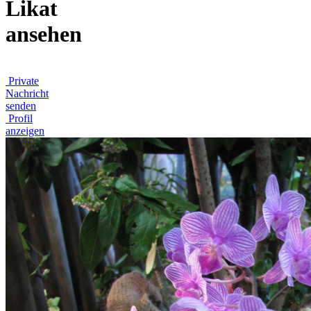
Likat
ansehen
Private
Nachricht
senden
Profil
anzeigen