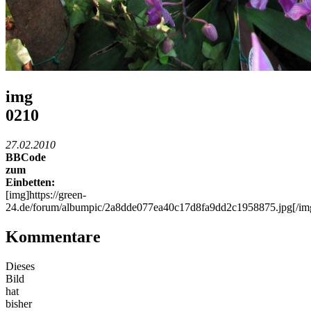
img
0210
27.02.2010
BBCode
zum
Einbetten:
[img]https://green-
24.de/forum/albumpic/2a8dde077ea40c17d8fa9dd2c1958875.jpg[/im
Kommentare
Dieses
Bild
hat
bisher