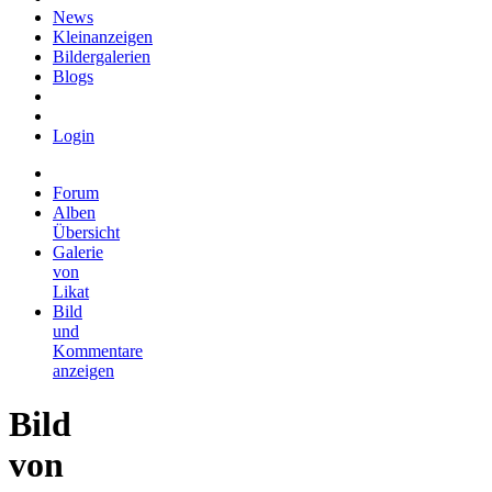
News
Kleinanzeigen
Bildergalerien
Blogs
Login
Forum
Alben
Übersicht
Galerie
von
Likat
Bild
und
Kommentare
anzeigen
Bild
von