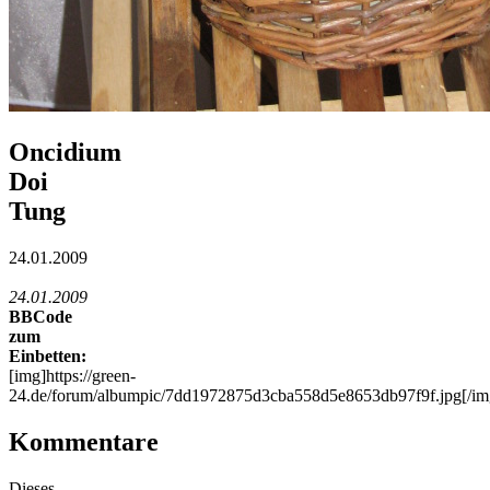
Oncidium
Doi
Tung
24.01.2009
24.01.2009
BBCode
zum
Einbetten:
[img]https://green-
24.de/forum/albumpic/7dd1972875d3cba558d5e8653db97f9f.jpg[/im
Kommentare
Dieses