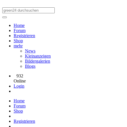
Home
Forum
Registrieren
Shop
mehr
News
Kleinanzeigen
Bildergalerien
Blogs
932
Online
Login
Home
Forum
Shop
Registrieren