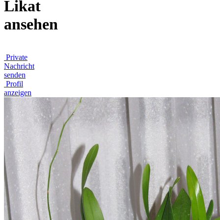
Likat
ansehen
Private
Nachricht
senden
Profil
anzeigen