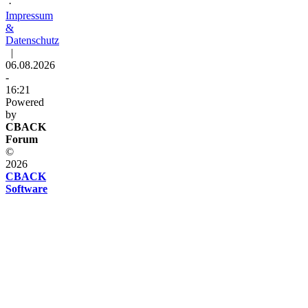
·
Impressum
&
Datenschutz
|
06.08.2026
-
16:21
Powered
by
CBACK
Forum
©
2026
CBACK
Software
Diese
Seite
verwendet
Cookies
Diese