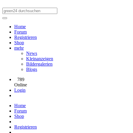
Home
Forum
Registrieren
Shop
mehr
News
Kleinanzeigen
Bildergalerien
Blogs
789
Online
Login
Home
Forum
Shop
Registrieren