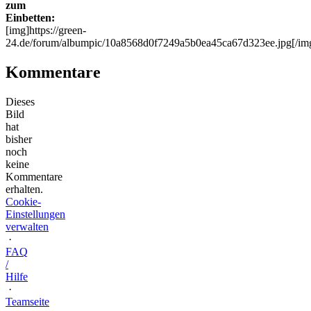
zum
Einbetten:
[img]https://green-
24.de/forum/albumpic/10a8568d0f7249a5b0ea45ca67d323ee.jpg[/im
Kommentare
Dieses
Bild
hat
bisher
noch
keine
Kommentare
erhalten.
Cookie-
Einstellungen
verwalten
·
FAQ
/
Hilfe
·
Teamseite