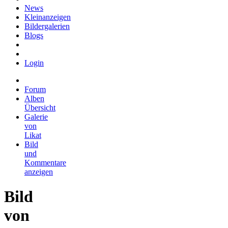
News
Kleinanzeigen
Bildergalerien
Blogs
Login
Forum
Alben
Übersicht
Galerie
von
Likat
Bild
und
Kommentare
anzeigen
Bild
von