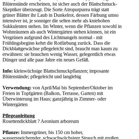
Blütenstände erscheinen, ist sicher auch der Blattschmuck-
Skeptiker überzeugt. Die Sorte Atropurpurea trägt statt
grüner Blätter ihr Laub in Dunkelrot, dessen Färbung umso
intensiver ist, je sonniger die selten mehr als kniehohen
Sukkulenten stehen. Im Winter, wenn die Pflanzen sowohl in
Wohnräumen als auch Wintergärten stehen können, ist ein
Vergrünen aufgrund des Lichtmangels normal - mit
Frühlingsbeginn kehrt die Rotfärbung zurück. Dass die
Dickblattgewächse pflegeleicht sind, braucht man kaum zu
erwähnen: sie brauchen wenig Wasser, gelegentlich etwas
Dünger und alle paar Jahre ein neues Gefäß.
Info:
kleinwüchsige Blattschmuckpflanzen; imposante
Blütenstände; pflegeleicht und langlebig
Verwendung:
von April/Mai bis September/Oktober im
Freien in Topfgärten (Balkon, Terrasse, Garten) mit
Überwinterung im Haus; ganzjährig in Zimmer- oder
Wintergärten
Pflegeanleitung
Rosettendickblatt ? Aeonium arboreum
Pflanze:
Immergrüner, bis 150 cm hoher,
wasserspeichernder, schwachwüchsiger Strauch mit großen,