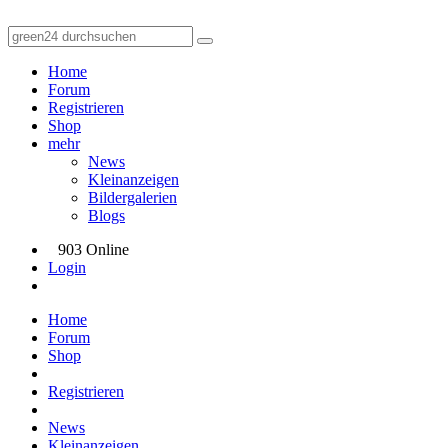
Home
Forum
Registrieren
Shop
mehr
News
Kleinanzeigen
Bildergalerien
Blogs
903 Online
Login
Home
Forum
Shop
Registrieren
News
Kleinanzeigen