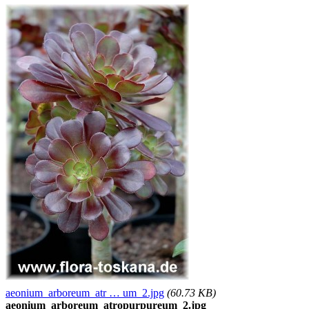
aeonium_arboreum_atr … um_2.jpg
(60.73 KB)
aeonium_arboreum_atropurpureum_2.jpg