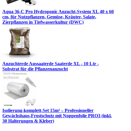
Aqua 36-C Pro Hydroponic Anzucht-System XL 40 x 60
cm, für Nutzpflanzen, Gemüse, Kräuter, Salate,
Zierpflanzen in Tiefwasserkultur (DWC)
Anzuchterde Aussaaterde Saaterde XL - 10 Ltr -
Substrat für die Pflanzenanzucht
Isolierung-komplett-Set 15m² – Professioneller
Gewächshaus-Frostschutz mit Noppenfolie PRO3 (inkl.
30 Halterungen & Kleber)