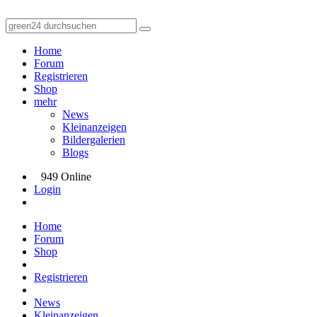
Home
Forum
Registrieren
Shop
mehr
News
Kleinanzeigen
Bildergalerien
Blogs
949 Online
Login
Home
Forum
Shop
Registrieren
News
Kleinanzeigen