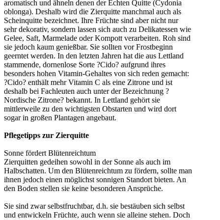
aromatisch und ähneln denen der Echten Quitte (Cydonia
oblonga). Deshalb wird die Zierquitte manchmal auch als
Scheinquitte bezeichnet. Ihre Früchte sind aber nicht nur
sehr dekorativ, sondern lassen sich auch zu Delikatessen wie
Gelee, Saft, Marmelade oder Kompott verarbeiten. Roh sind
sie jedoch kaum genießbar. Sie sollten vor Frostbeginn
geerntet werden. In den letzten Jahren hat die aus Lettland
stammende, dornenlose Sorte ?Cido? aufgrund ihres
besonders hohen Vitamin-Gehaltes von sich reden gemacht:
?Cido? enthält mehr Vitamin C als eine Zitrone und ist
deshalb bei Fachleuten auch unter der Bezeichnung ?
Nordische Zitrone? bekannt. In Lettland gehört sie
mittlerweile zu den wichtigsten Obstarten und wird dort
sogar in großen Plantagen angebaut.
Pflegetipps zur Zierquitte
Sonne fördert Blütenreichtum
Zierquitten gedeihen sowohl in der Sonne als auch im
Halbschatten. Um den Blütenreichtum zu fördern, sollte man
ihnen jedoch einen möglichst sonnigen Standort bieten. An
den Boden stellen sie keine besonderen Ansprüche.
Sie sind zwar selbstfruchtbar, d.h. sie bestäuben sich selbst
und entwickeln Früchte, auch wenn sie alleine stehen. Doch