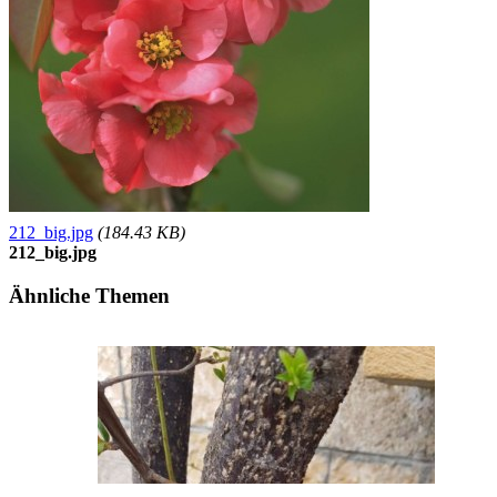
212_big.jpg
(184.43 KB)
212_big.jpg
Ähnliche Themen