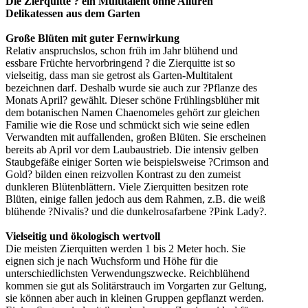
Die Zierquitte ? ein Multitalent ohne Allüren
Delikatessen aus dem Garten
Große Blüten mit guter Fernwirkung
Relativ anspruchslos, schon früh im Jahr blühend und
essbare Früchte hervorbringend ? die Zierquitte ist so
vielseitig, dass man sie getrost als Garten-Multitalent
bezeichnen darf. Deshalb wurde sie auch zur ?Pflanze des
Monats April? gewählt. Dieser schöne Frühlingsblüher mit
dem botanischen Namen Chaenomeles gehört zur gleichen
Familie wie die Rose und schmückt sich wie seine edlen
Verwandten mit auffallenden, großen Blüten. Sie erscheinen
bereits ab April vor dem Laubaustrieb. Die intensiv gelben
Staubgefäße einiger Sorten wie beispielsweise ?Crimson and
Gold? bilden einen reizvollen Kontrast zu den zumeist
dunkleren Blütenblättern. Viele Zierquitten besitzen rote
Blüten, einige fallen jedoch aus dem Rahmen, z.B. die weiß
blühende ?Nivalis? und die dunkelrosafarbene ?Pink Lady?.
Vielseitig und ökologisch wertvoll
Die meisten Zierquitten werden 1 bis 2 Meter hoch. Sie
eignen sich je nach Wuchsform und Höhe für die
unterschiedlichsten Verwendungszwecke. Reichblühend
kommen sie gut als Solitärstrauch im Vorgarten zur Geltung,
sie können aber auch in kleinen Gruppen gepflanzt werden.