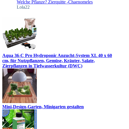
Welche Pflanze? Zierquitte -Chaenomeles
Lola22
Aqua 36-C Pro Hydroponic Anzucht-System XL 40 x 60
cm, für Nutzpflanzen, Gemüse, Kräuter, Salate,
Zierpflanzen in Tiefwasserkultur (DWC)
Mini-Design-Garten, Minigarten gestalten