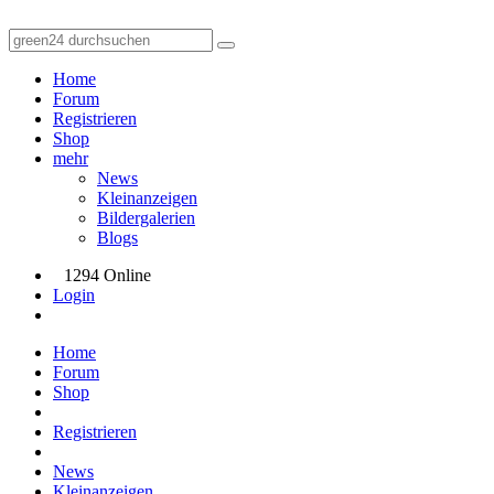
Home
Forum
Registrieren
Shop
mehr
News
Kleinanzeigen
Bildergalerien
Blogs
1294 Online
Login
Home
Forum
Shop
Registrieren
News
Kleinanzeigen