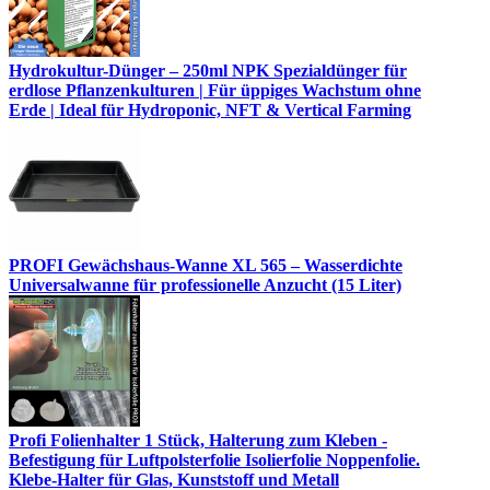
Hydrokultur-Dünger – 250ml NPK Spezialdünger für
erdlose Pflanzenkulturen | Für üppiges Wachstum ohne
Erde | Ideal für Hydroponic, NFT & Vertical Farming
PROFI Gewächshaus-Wanne XL 565 – Wasserdichte
Universalwanne für professionelle Anzucht (15 Liter)
Profi Folienhalter 1 Stück, Halterung zum Kleben -
Befestigung für Luftpolsterfolie Isolierfolie Noppenfolie.
Klebe-Halter für Glas, Kunststoff und Metall