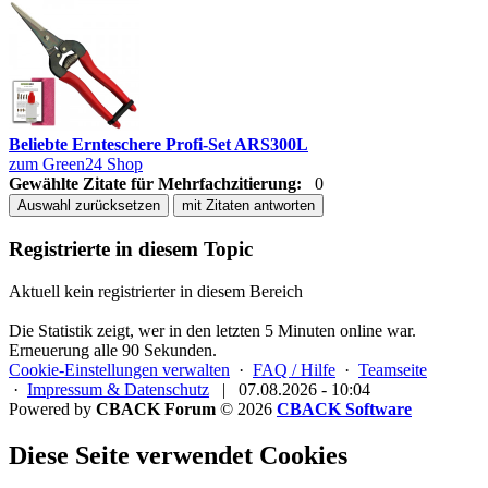
Beliebte Ernteschere Profi-Set ARS300L
zum Green24 Shop
Gewählte Zitate für Mehrfachzitierung:
0
Auswahl zurücksetzen
mit Zitaten antworten
Registrierte in diesem Topic
Aktuell kein registrierter in diesem Bereich
Die Statistik zeigt, wer in den letzten 5 Minuten online war.
Erneuerung alle 90 Sekunden.
Cookie-Einstellungen verwalten
·
FAQ / Hilfe
·
Teamseite
·
Impressum & Datenschutz
|
07.08.2026 - 10:04
Powered by
CBACK Forum
© 2026
CBACK Software
Diese Seite verwendet Cookies