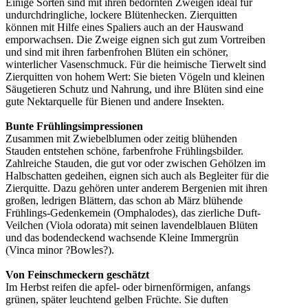
Einige Sorten sind mit ihren bedornten Zweigen ideal für
undurchdringliche, lockere Blütenhecken. Zierquitten
können mit Hilfe eines Spaliers auch an der Hauswand
emporwachsen. Die Zweige eignen sich gut zum Vortreiben
und sind mit ihren farbenfrohen Blüten ein schöner,
winterlicher Vasenschmuck. Für die heimische Tierwelt sind
Zierquitten von hohem Wert: Sie bieten Vögeln und kleinen
Säugetieren Schutz und Nahrung, und ihre Blüten sind eine
gute Nektarquelle für Bienen und andere Insekten.
Bunte Frühlingsimpressionen
Zusammen mit Zwiebelblumen oder zeitig blühenden
Stauden entstehen schöne, farbenfrohe Frühlingsbilder.
Zahlreiche Stauden, die gut vor oder zwischen Gehölzen im
Halbschatten gedeihen, eignen sich auch als Begleiter für die
Zierquitte. Dazu gehören unter anderem Bergenien mit ihren
großen, ledrigen Blättern, das schon ab März blühende
Frühlings-Gedenkemein (Omphalodes), das zierliche Duft-
Veilchen (Viola odorata) mit seinen lavendelblauen Blüten
und das bodendeckend wachsende Kleine Immergrün
(Vinca minor ?Bowles?).
Von Feinschmeckern geschätzt
Im Herbst reifen die apfel- oder birnenförmigen, anfangs
grünen, später leuchtend gelben Früchte. Sie duften