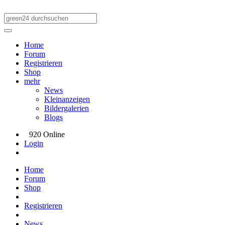
Home
Forum
Registrieren
Shop
mehr
News
Kleinanzeigen
Bildergalerien
Blogs
920 Online
Login
Home
Forum
Shop
Registrieren
News