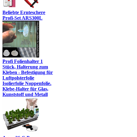
Beliebte Ernteschere
Profi-Set ARS300L
Profi Folienhalter 1
Stück, Halterung zum
Kleben - Befestigung für
Luftpolsterfolie
Isolierfolie Noppenfolie.
Klebe-Halter für Glas,
Kunststoff und Metall