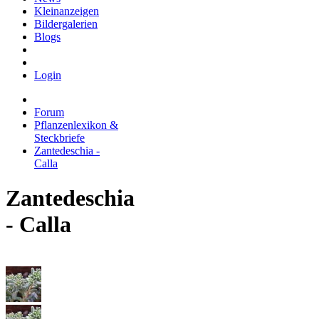
Kleinanzeigen
Bildergalerien
Blogs
Login
Forum
Pflanzenlexikon &
Steckbriefe
Zantedeschia -
Calla
Zantedeschia
- Calla