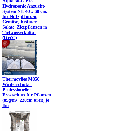
Aqua 36-C Pro
Hydroponic Anzucht-
System XL 40 x 60 cm,
für Nutzpflanzen,
Gemüse, Kräuter,
Salate, Zierpflanzen in
Tiefwasserkultur
(DWC)
Thermovlies M850
Winterschutz –
Professioneller
Frostschutz für Pflanzen
(85g/m², 220cm breit) je
lfm