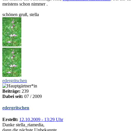
meistens schon nimmer .
schönen gruß, stella
edergritschen
Beiträge:
239
Dabei seit:
07 / 2009
edergritschen
Erstellt:
12.10.2009 - 13:29 Uhr
Danke stella_riamedia,
dann die nächste Unbekannte.