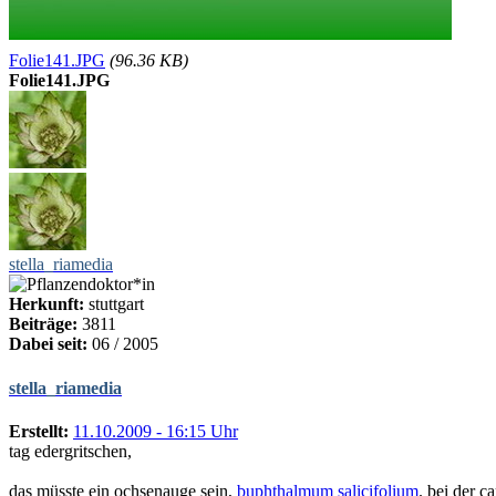
Folie141.JPG
(96.36 KB)
Folie141.JPG
stella_riamedia
Herkunft:
stuttgart
Beiträge:
3811
Dabei seit:
06 / 2005
stella_riamedia
Erstellt:
11.10.2009 - 16:15 Uhr
tag edergritschen,
das müsste ein ochsenauge sein,
buphthalmum salicifolium
. bei der c