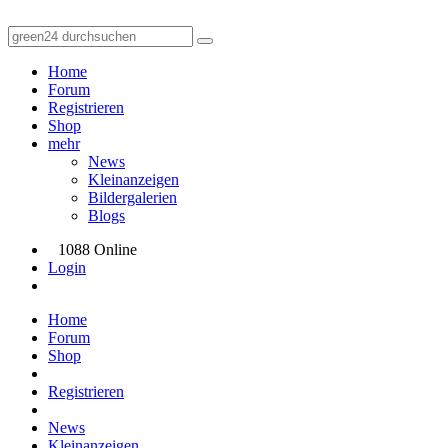
Home
Forum
Registrieren
Shop
mehr
News
Kleinanzeigen
Bildergalerien
Blogs
1088 Online
Login
Home
Forum
Shop
Registrieren
News
Kleinanzeigen