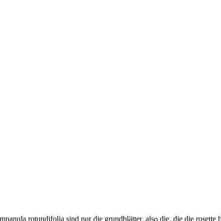
ampanula rotundifolia sind nur die grundblätter, also die, die die rosette 