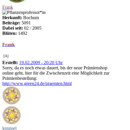
Frank
Herkunft:
Bochum
Beiträge:
5091
Dabei seit:
02 / 2005
Blüten:
1492
Frank
[A]
Erstellt:
19.02.2009 - 20:20 Uhr
Sorry, da es noch etwas dauert, bis der neue Prämienshop
online geht, hier für die Zwischenzeit eine Möglichkeit zur
Prämienbestellung:
http://www.green24.de/praemien.html
knupsel