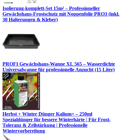
Isolierung-komplett-Set 15m² – Professioneller
Gewächshaus-Frostschutz mit Noppenfolie PRO3 (inkl.
30 Halterungen & Kleber)
PROFI Gewächshaus-Wanne XL 565 – Wasserdichte
Universalwanne für professionelle Anzucht (15 Liter)
Herbst + Winter Dünger Kalium+ – 250ml
Spezialdünger für bessere Winterhärte | Für Frost-
Toleranz & Zellstärkung | Professionelle
Wintervorbereitung