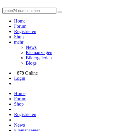
Home
Forum
Registrieren
Shop
mehr
News
Kleinanzeigen
Bildergalerien
Blogs
878 Online
Login
Home
Forum
Shop
Registrieren
News
Kleinanzeigen