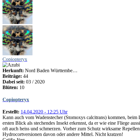
Copiopteryx
Herkunft:
Nord Baden Württembe…
Beiträge:
44
Dabei seit:
03 / 2020
Blüten:
10
Copiopteryx
Erstellt:
14.04.2020 - 12:25 Uhr
Kann auch vom Wadenstecher (Stomoxys calcitrans) kommen, beim Lau
ersten Blick als stechendes Insekt erkennst, da er wie eine Fliege auss
oft auch heiss und schmerzen. Vorher zum Schutz wirksame Repellents
Hydrocortversionen davon oder andere Mittel. Nicht kratzen!
Grüße Jörg