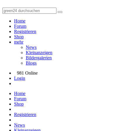
Home
Forum
Registrieren
Shop
mehr
News
Kleinanzeigen
Bildergalerien
Blogs
981 Online
Login
Home
Forum
Shop
Registrieren
News
Kleinanzeigen