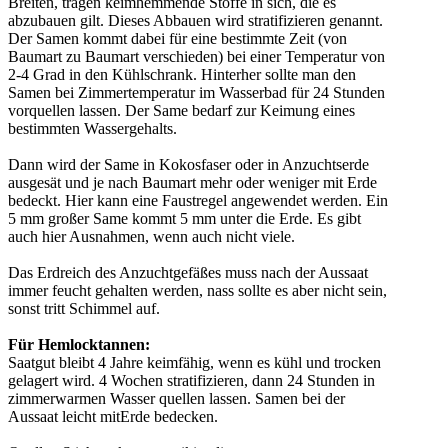
Breiten, tragen keimhemmende Stoffe in sich, die es
abzubauen gilt. Dieses Abbauen wird stratifizieren genannt.
Der Samen kommt dabei für eine bestimmte Zeit (von
Baumart zu Baumart verschieden) bei einer Temperatur von
2-4 Grad in den Kühlschrank. Hinterher sollte man den
Samen bei Zimmertemperatur im Wasserbad für 24 Stunden
vorquellen lassen. Der Same bedarf zur Keimung eines
bestimmten Wassergehalts.
Dann wird der Same in Kokosfaser oder in Anzuchtserde
ausgesät und je nach Baumart mehr oder weniger mit Erde
bedeckt. Hier kann eine Faustregel angewendet werden. Ein
5 mm großer Same kommt 5 mm unter die Erde. Es gibt
auch hier Ausnahmen, wenn auch nicht viele.
Das Erdreich des Anzuchtgefäßes muss nach der Aussaat
immer feucht gehalten werden, nass sollte es aber nicht sein,
sonst tritt Schimmel auf.
Für Hemlocktannen:
Saatgut bleibt 4 Jahre keimfähig, wenn es kühl und trocken
gelagert wird. 4 Wochen stratifizieren, dann 24 Stunden in
zimmerwarmen Wasser quellen lassen. Samen bei der
Aussaat leicht mitErde bedecken.