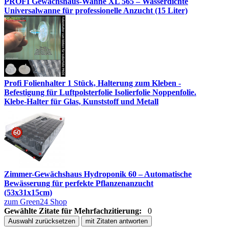
PROFI Gewächshaus-Wanne XL 565 – Wasserdichte
Universalwanne für professionelle Anzucht (15 Liter)
Profi Folienhalter 1 Stück, Halterung zum Kleben -
Befestigung für Luftpolsterfolie Isolierfolie Noppenfolie.
Klebe-Halter für Glas, Kunststoff und Metall
Zimmer-Gewächshaus Hydroponik 60 – Automatische
Bewässerung für perfekte Pflanzenanzucht
(53x31x15cm)
zum Green24 Shop
Gewählte Zitate für Mehrfachzitierung:
0
Auswahl zurücksetzen
mit Zitaten antworten