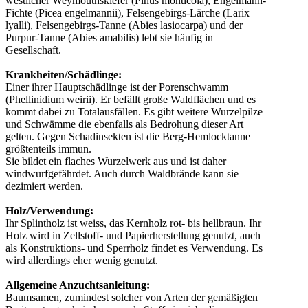
westlicher Weymouthskiefer (Pinus monticola), Engelmann-
Fichte (Picea engelmannii), Felsengebirgs-Lärche (Larix
lyalli), Felsengebirgs-Tanne (Abies lasiocarpa) und der
Purpur-Tanne (Abies amabilis) lebt sie häufig in
Gesellschaft.
Krankheiten/Schädlinge:
Einer ihrer Hauptschädlinge ist der Porenschwamm
(Phellinidium weirii). Er befällt große Waldflächen und es
kommt dabei zu Totalausfällen. Es gibt weitere Wurzelpilze
und Schwämme die ebenfalls als Bedrohung dieser Art
gelten. Gegen Schadinsekten ist die Berg-Hemlocktanne
größtenteils immun.
Sie bildet ein flaches Wurzelwerk aus und ist daher
windwurfgefährdet. Auch durch Waldbrände kann sie
dezimiert werden.
Holz/Verwendung:
Ihr Splintholz ist weiss, das Kernholz rot- bis hellbraun. Ihr
Holz wird in Zellstoff- und Papierherstellung genutzt, auch
als Konstruktions- und Sperrholz findet es Verwendung. Es
wird allerdings eher wenig genutzt.
Allgemeine Anzuchtsanleitung:
Baumsamen, zumindest solcher von Arten der gemäßigten