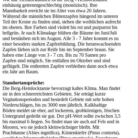
einhäusig getrenntgeschlechtig (monözisch). Ihre
Mannbarkeit erreicht sie im Alter von etwa 20 Jahren.
Während die männlichen Blütenzapfen hängend im unteren
Teil der Krone zu finden sind, stehen die weiblichen aufrecht
im oberen. Ihre Farben sind violett bis rot und purpurrot bis
hellgrün. Je nach Klimalage blühen die Bäume im Juni/Juli
und bestäuben sich im August. Alle 3 - 7 Jahre kommt es zu
einer besoders starken Zapfenbildung. Die heranwachsenden
Zapfen färben sich zur Reife hin im September braun. Sie
haben eine Länge von 3 - 7 cm. Bis zu 70 Samen pro
Zapfen sind möglich. Sie entfallen im Oktober und sind
geflügelt. Die entleerten Zapfen verbleiben dann noch etwa
ein Jahr am Baum.
Standortansprüche:
Die Berg-Hemlocktanne bevorzugt kaltes Klima. Man findet
sie in den schneereichsten Gebieten. Sie erträgt kurze
Vegitationsperioden und besiedelt Gebiete mit sehr hohen
Niederschlägen, bis zu 3000 mm jährlich. Kalkhaltige
Böden meidet sie eher, auf lockerem, grobkörnigen, frischen
Untergrund gedeiht sie gut. Der pH-Wert sollte zwischen 3,5
bis maximal 6 liegen. So findet man sie auch auf Fels und in
Mooren, wo sie jedoch kleinwüchsiger bleibt. Mit
Prachttanne (Abies mgnifica), Küstenkiefer (Pinus contorta),