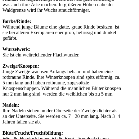
was auch ihre Äste machen. In größeren Höhen nahe der
Waldgrenze wird ihr Wuchs strauchförmiger.
Borke/Rinde:
Während junge Bäume eine glatte, graue Rinde besitzen, ist
sie bei älteren Exemplaren eher grob, tiefrissig und dunkel
gefärbt.
Wurzelwerk:
Sie ist ein weitreichender Flachwurzler.
Zweige/Knospen:
Junge Zweige wachsen Anfangs behaart und haben eine
rotbraune Rinde. Ihre Winterknospen sind spitz eiförmig, ca.
5 mm lang und haben rotbraune, zugespitzte
Knospenschuppen. Während die männlichen Blütenknospen
nur 2 mm lang sind, werden die weiblichen bis zu 5 mm.
Nadeln:
Ihre Nadeln stehen an der Oberseite der Zweige dichter als
an der Unterseite. Sie werden ca. 7 - 20 mm lang. Nach 3 -4
Jahren fallen sie ab.
Blüte/Frucht/Fruchtbildung:
Wie alle Hemlocktannen ist die Berg - Hemlockstanne