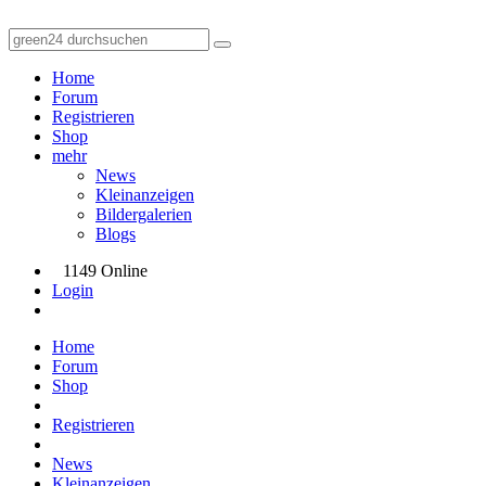
Home
Forum
Registrieren
Shop
mehr
News
Kleinanzeigen
Bildergalerien
Blogs
1149 Online
Login
Home
Forum
Shop
Registrieren
News
Kleinanzeigen