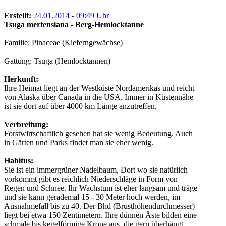
Erstellt:
24.01.2014 - 09:49 Uhr
Tsuga mertensiana - Berg-Hemlocktanne
Familie: Pinaceae (Kieferngewächse)
Gattung: Tsuga (Hemlocktannen)
Herkunft:
Ihre Heimat liegt an der Westküste Nordamerikas und reicht
von Alaska über Canada in die USA. Immer in Küstennähe
ist sie dort auf über 4000 km Länge anzutreffen.
Verbreitung:
Forstwirtschaftlich gesehen hat sie wenig Bedeutung. Auch
in Gärten und Parks findet man sie eher wenig.
Habitus:
Sie ist ein immergrüner Nadelbaum, Dort wo sie natürlich
vorkommt gibt es reichlich Niederschläge in Form von
Regen und Schnee. Ihr Wachstum ist eher langsam und träge
und sie kann gerademal 15 - 30 Meter hoch werden, im
Ausnahmefall bis zu 40. Der Bhd (Brusthöhendurchmesser)
liegt bei etwa 150 Zentimetern. Ihre dünnen Äste bilden eine
schmale bis kegelförmige Krone aus, die gern überhängt,