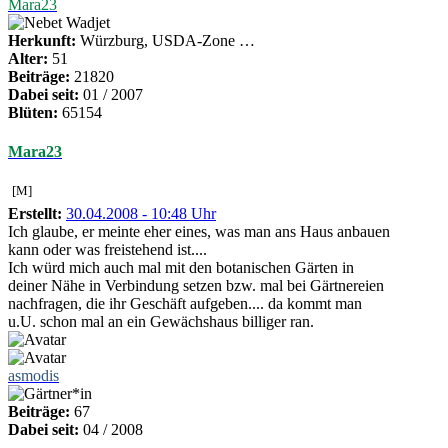
Mara23
Herkunft:
Würzburg, USDA-Zone …
Alter:
51
Beiträge:
21820
Dabei seit:
01 / 2007
Blüten:
65154
Mara23
[M]
Erstellt:
30.04.2008 - 10:48 Uhr
Ich glaube, er meinte eher eines, was man ans Haus anbauen
kann oder was freistehend ist....
Ich würd mich auch mal mit den botanischen Gärten in
deiner Nähe in Verbindung setzen bzw. mal bei Gärtnereien
nachfragen, die ihr Geschäft aufgeben.... da kommt man
u.U. schon mal an ein Gewächshaus billiger ran.
asmodis
Beiträge:
67
Dabei seit:
04 / 2008