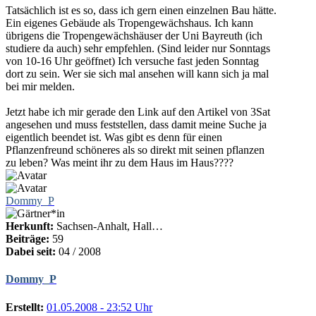
Tatsächlich ist es so, dass ich gern einen einzelnen Bau hätte.
Ein eigenes Gebäude als Tropengewächshaus. Ich kann
übrigens die Tropengewächshäuser der Uni Bayreuth (ich
studiere da auch) sehr empfehlen. (Sind leider nur Sonntags
von 10-16 Uhr geöffnet) Ich versuche fast jeden Sonntag
dort zu sein. Wer sie sich mal ansehen will kann sich ja mal
bei mir melden.
Jetzt habe ich mir gerade den Link auf den Artikel von 3Sat
angesehen und muss feststellen, dass damit meine Suche ja
eigentlich beendet ist. Was gibt es denn für einen
Pflanzenfreund schöneres als so direkt mit seinen pflanzen
zu leben? Was meint ihr zu dem Haus im Haus????
Dommy_P
Herkunft:
Sachsen-Anhalt, Hall…
Beiträge:
59
Dabei seit:
04 / 2008
Dommy_P
Erstellt:
01.05.2008 - 23:52 Uhr