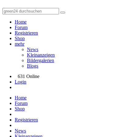
Home
Forum
Registrieren
Shop
mehr
News
Kleinanzeigen
Bildergalerien
Blogs
631 Online
Login
Home
Forum
Shop
Registrieren
News
Kleinanzeigen