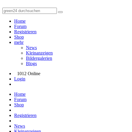
Home
Forum
Registrieren
Shop
mehr
News
Kleinanzeigen
Bildergalerien
Blogs
1012 Online
Login
Home
Forum
Shop
Registrieren
News
Kleinanzeigen