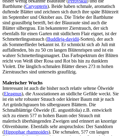
bisher wenig bekannte Blauraute (
Perovskia
) und die
Bartblume (
Caryopteris
). Beide haben schmale, aromatisch
duftende Blätter und zeichnen sich durch ihre späte Blütezeit
im September und Oktober aus. Die Triebe der Bartblume
sind grausilbrig bereift, bei der Blauraute sind auch die
Blätter silbergrau. Ein bekannterer Zierstrauch, der sich
ebenfalls für einen Garten mit südlichem Flair eignet, ist der
Schmetterlingsstrauch (
Buddleja-davidii
-Sorten), der auch
als Sommerflieder bekannt ist. Er schmückt sich ab Juli mit
auffallenden, bis zu 50 cm langen Blütenrispen und ist ein
wahrer Schmetterlingsmagnet. Das Farbspektrum der Blüten
reicht von Weiß über Rosa und Rot bis hin zu dunklem
Violett. Die länglich-schmalen Blätter dieses 2?3 m hohen
Zierstrauches sind unterseits graufilzig.
Malerischer Wuchs
Interessant ist auch die bisher noch relativ seltene Ölweide
(
Eleagnus
), die Assoziationen an südliche Gefilde weckt. Sie
ist ein sehr robuster Strauch oder kleiner Baum mit je nach
Art grünlichgrauen bis silbergrauen Blättern. Die
Schmalblättrige Ölweide (E. angustifolia) z.B. entwickelt
sich zu einem 5?7 m hohen Baum oder Strauch mit
malerisch überhängenden Zweigen und erinnert an knorrige
Olivenbäume. Ebenfalls sehr anspruchslos: Der Sanddorn
(
Hippophae rhamnoides
). Die schmalen, 5?7 cm langen