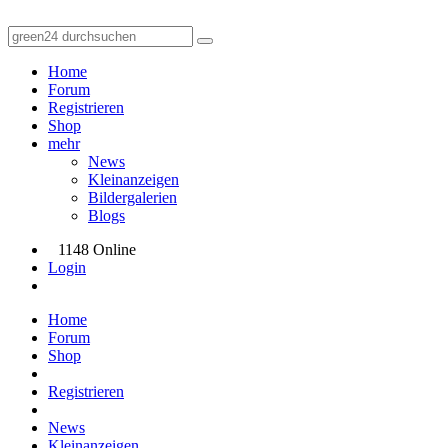
Home
Forum
Registrieren
Shop
mehr
News
Kleinanzeigen
Bildergalerien
Blogs
1148 Online
Login
Home
Forum
Shop
Registrieren
News
Kleinanzeigen