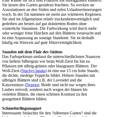
Eine Klasse für sich sind Pflanzen mit silbriggrauen Blättern.
Sie lassen den Garten geradezu leuchten. So wecken sie
Assoziationen an den Süden und rufen Urlaubserinnerungen
wach. In der Tat stammen sie meist aus wärmeren Regionen.
Sie sind im Allgemeinen relativ trockenheitsverträglich und
gedeihen am besten auf gut dräniertem Boden ohne
winterliche Staunässe. Die Farbwirkung wird durch mehr
oder weniger feine Härchen auf den Blättern verursacht und
ist eine Anpassung an sonnige Standorte. Sie ist deshalb
häufig ein Hinweis auf gute Hitzeverträglichkeit.
Stauden mit dem Flair des Südens
Das Farbspektrum umfasst die unterschiedlichsten Nuancen
von hellem Silbergrau wie beim Woll-Ziest bis hin zu
Pflanzen mit silbrig-grünen oder blaugrauen Blättern. Der
Woll-Ziest (
Stachys lanata
) ist eine nur 15 cm hohe Staude,
die dichte, niedrige Teppiche bildet. Höhere Stauden mit
silbrigen Blättern sind z.B. der Lavendel und die
Katzenminze (
Nepeta
). Beide sind nicht nur wegen ihres
Laubes reizvoll, sondern auch wegen der blauen bis
violetten Blüten, die einen schönen Kontrast zu den
graugrünen Blättern bilden.
Schmetterlingsmagnet
Interessante Sträucher für den ?silbernen Garten? sind die