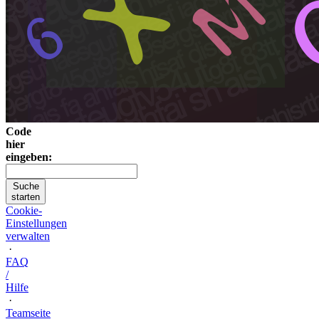
Code
hier
eingeben:
Suche
starten
Cookie-
Einstellungen
verwalten
·
FAQ
/
Hilfe
·
Teamseite