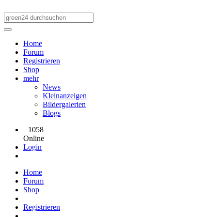
Home
Forum
Registrieren
Shop
mehr
News
Kleinanzeigen
Bildergalerien
Blogs
1058
Online
Login
Home
Forum
Shop
Registrieren