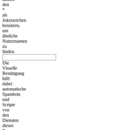
den
*
als
Jokerzeichen
benutzen,
um
ähnliche
Nutzernamen
zu
finden.
Die
Visuelle
Bestätigung
hilft
dabei
automatische
Spambots
und
Scripte
von
den
Diensten
dieses