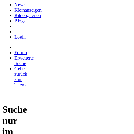
News
Kleinanzeigen
Bildergalerien
Blogs
Login
Forum
Erweiterte
Suche
Gehe
zurück
zum
Thema
Suche
nur
im