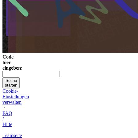
Code
hier
eingeben:
Suche
starten
Cookie-
Einstellungen
verwalten
·
FAQ
/
Hilfe
·
Teamseite