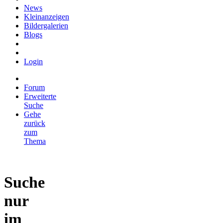
News
Kleinanzeigen
Bildergalerien
Blogs
Login
Forum
Erweiterte
Suche
Gehe
zurück
zum
Thema
Suche
nur
im