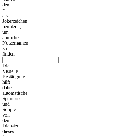
den
*
als
Jokerzeichen
benutzen,
um
ähnliche
Nutzernamen
zu
finden.
Die
Visuelle
Bestätigung
hilft
dabei
automatische
Spambots
und
Scripte
von
den
Diensten
dieses