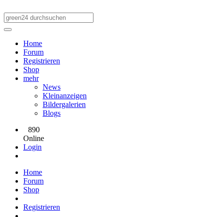
Home
Forum
Registrieren
Shop
mehr
News
Kleinanzeigen
Bildergalerien
Blogs
890
Online
Login
Home
Forum
Shop
Registrieren