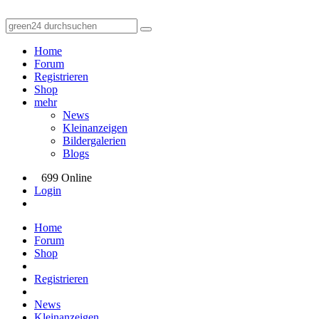
Home
Forum
Registrieren
Shop
mehr
News
Kleinanzeigen
Bildergalerien
Blogs
699 Online
Login
Home
Forum
Shop
Registrieren
News
Kleinanzeigen