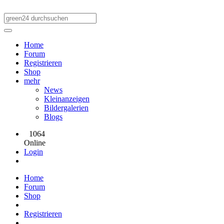
Home
Forum
Registrieren
Shop
mehr
News
Kleinanzeigen
Bildergalerien
Blogs
1064
Online
Login
Home
Forum
Shop
Registrieren