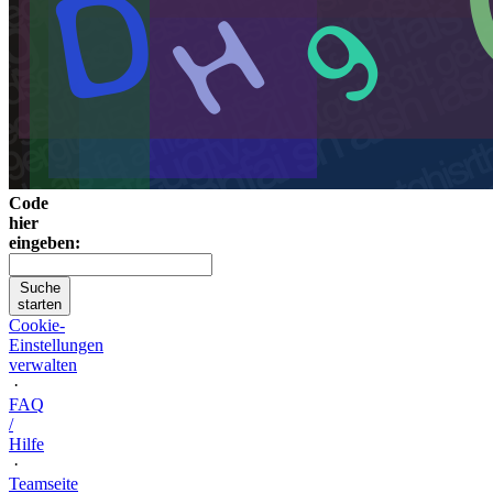
Code
hier
eingeben:
Suche
starten
Cookie-
Einstellungen
verwalten
·
FAQ
/
Hilfe
·
Teamseite