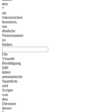
den
*
als
Jokerzeichen
benutzen,
um
ähnliche
Nutzernamen
zu
finden.
Die
Visuelle
Bestätigung
hilft
dabei
automatische
Spambots
und
Scripte
von
den
Diensten
dieses