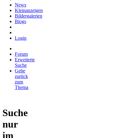
News
Kleinanzeigen
Bildergalerien
Blogs
Login
Forum
Erweiterte
Suche
Gehe
zurück
zum
Thema
Suche
nur
im