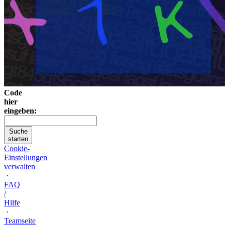
Code
hier
eingeben:
Suche
starten
Cookie-
Einstellungen
verwalten
·
FAQ
/
Hilfe
·
Teamseite