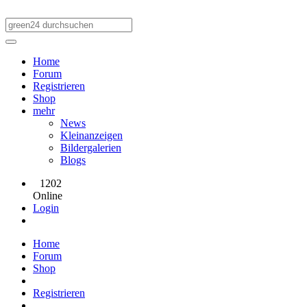
Home
Forum
Registrieren
Shop
mehr
News
Kleinanzeigen
Bildergalerien
Blogs
1202
Online
Login
Home
Forum
Shop
Registrieren