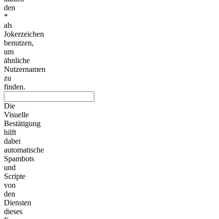
den
*
als
Jokerzeichen
benutzen,
um
ähnliche
Nutzernamen
zu
finden.
Die
Visuelle
Bestätigung
hilft
dabei
automatische
Spambots
und
Scripte
von
den
Diensten
dieses