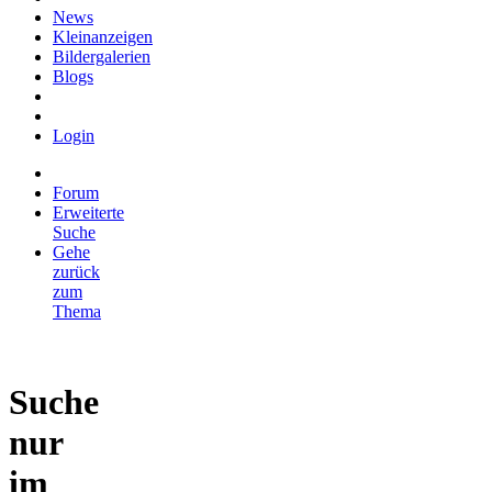
News
Kleinanzeigen
Bildergalerien
Blogs
Login
Forum
Erweiterte
Suche
Gehe
zurück
zum
Thema
Suche
nur
im