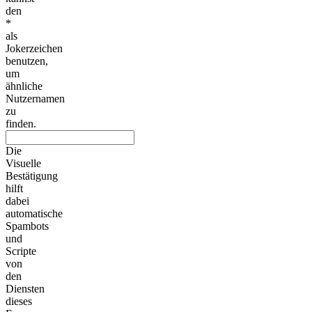
den
*
als
Jokerzeichen
benutzen,
um
ähnliche
Nutzernamen
zu
finden.
Die
Visuelle
Bestätigung
hilft
dabei
automatische
Spambots
und
Scripte
von
den
Diensten
dieses