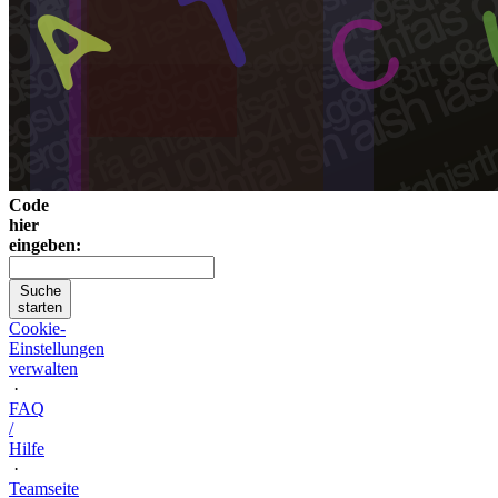
Code
hier
eingeben:
Suche
starten
Cookie-
Einstellungen
verwalten
·
FAQ
/
Hilfe
·
Teamseite