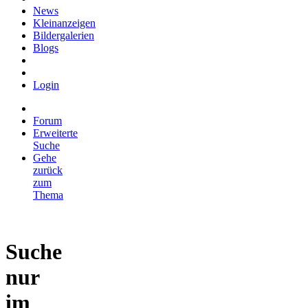
News
Kleinanzeigen
Bildergalerien
Blogs
Login
Forum
Erweiterte
Suche
Gehe
zurück
zum
Thema
Suche
nur
im