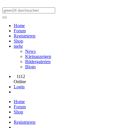
Home
Forum
Registrieren
Shop
mehr
News
Kleinanzeigen
Bildergalerien
Blogs
1112
Online
Login
Home
Forum
Shop
Registrieren