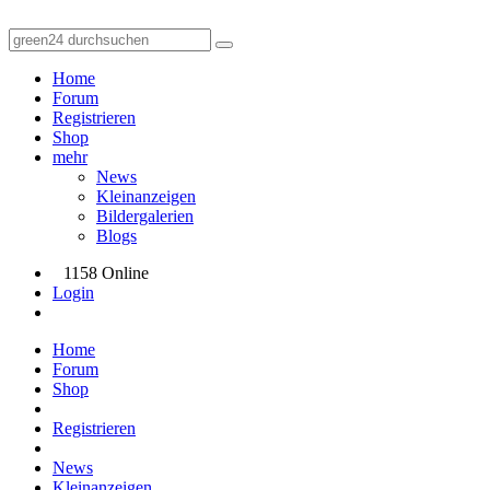
Home
Forum
Registrieren
Shop
mehr
News
Kleinanzeigen
Bildergalerien
Blogs
1158 Online
Login
Home
Forum
Shop
Registrieren
News
Kleinanzeigen