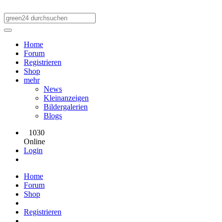
Home
Forum
Registrieren
Shop
mehr
News
Kleinanzeigen
Bildergalerien
Blogs
1030
Online
Login
Home
Forum
Shop
Registrieren