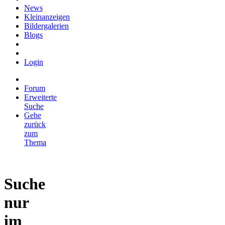
News
Kleinanzeigen
Bildergalerien
Blogs
Login
Forum
Erweiterte
Suche
Gehe
zurück
zum
Thema
Suche
nur
im