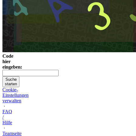
Code
hier
eingeben:
Suche
starten
Cookie-
Einstellungen
verwalten
·
FAQ
/
Hilfe
·
Teamseite