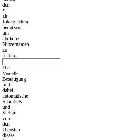
den
*
als
Jokerzeichen
benutzen,
um
ähnliche
Nutzernamen
zu
finden.
Die
Visuelle
Bestätigung
hilft
dabei
automatische
Spambots
und
Scripte
von
den
Diensten
dieses