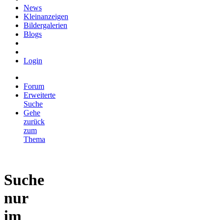
News
Kleinanzeigen
Bildergalerien
Blogs
Login
Forum
Erweiterte
Suche
Gehe
zurück
zum
Thema
Suche
nur
im