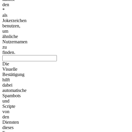
den
*
als
Jokerzeichen
benutzen,
um
ähnliche
Nutzernamen
zu
finden.
Die
Visuelle
Bestätigung
hilft
dabei
automatische
Spambots
und
Scripte
von
den
Diensten
dieses