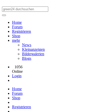
Home
Forum
Registrieren
Shop
mehr
News
Kleinanzeigen
Bildergalerien
Blogs
1056
Online
Login
Home
Forum
Shop
Registrieren