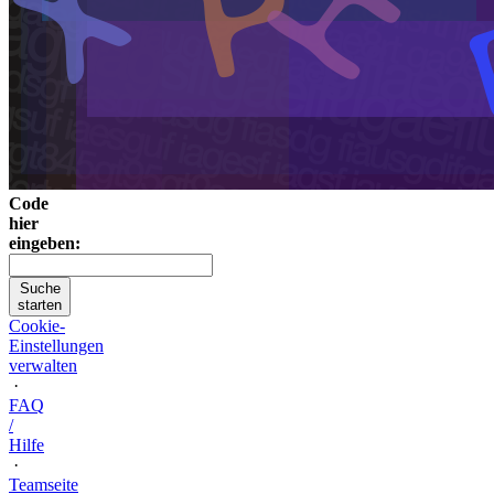
Code
hier
eingeben:
Suche
starten
Cookie-
Einstellungen
verwalten
·
FAQ
/
Hilfe
·
Teamseite