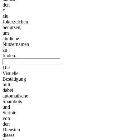
den
*
als
Jokerzeichen
benutzen,
um
ähnliche
Nutzernamen
zu
finden.
Die
Visuelle
Bestätigung
hilft
dabei
automatische
Spambots
und
Scripte
von
den
Diensten
dieses