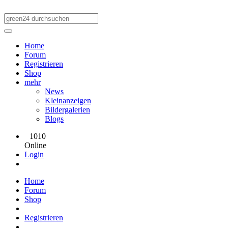
Home
Forum
Registrieren
Shop
mehr
News
Kleinanzeigen
Bildergalerien
Blogs
1010
Online
Login
Home
Forum
Shop
Registrieren