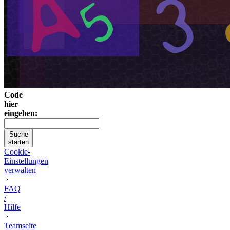
Code
hier
eingeben:
Suche
starten
Cookie-
Einstellungen
verwalten
·
FAQ
/
Hilfe
·
Teamseite