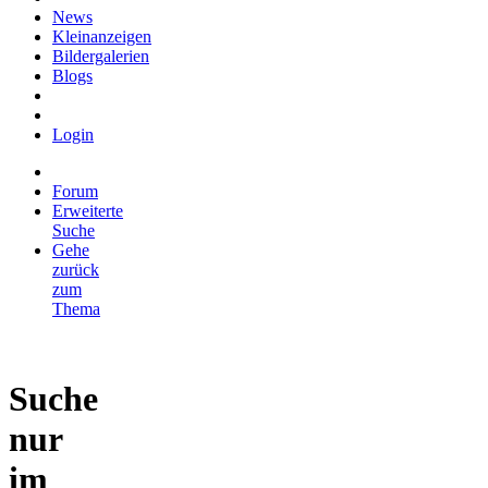
News
Kleinanzeigen
Bildergalerien
Blogs
Login
Forum
Erweiterte
Suche
Gehe
zurück
zum
Thema
Suche
nur
im