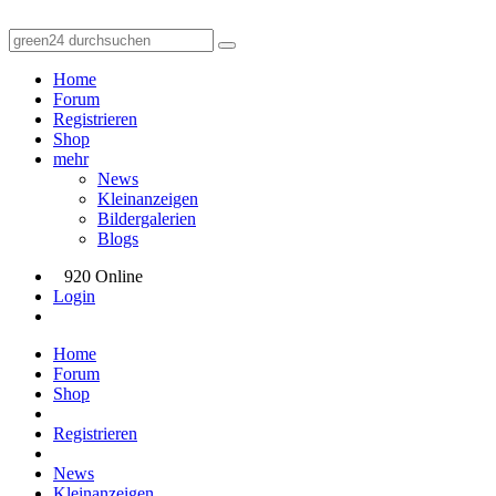
Home
Forum
Registrieren
Shop
mehr
News
Kleinanzeigen
Bildergalerien
Blogs
920 Online
Login
Home
Forum
Shop
Registrieren
News
Kleinanzeigen