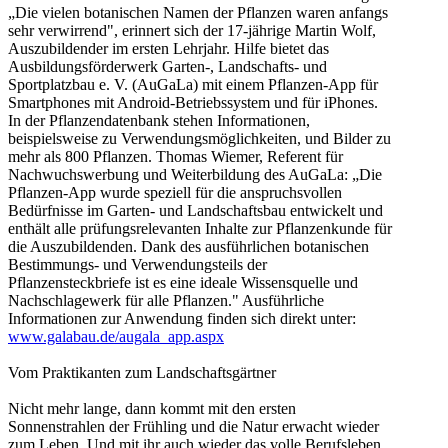
„Die vielen botanischen Namen der Pflanzen waren anfangs
sehr verwirrend", erinnert sich der 17-jährige Martin Wolf,
Auszubildender im ersten Lehrjahr. Hilfe bietet das
Ausbildungsförderwerk Garten-, Landschafts- und
Sportplatzbau e. V. (AuGaLa) mit einem Pflanzen-App für
Smartphones mit Android-Betriebssystem und für iPhones.
In der Pflanzendatenbank stehen Informationen,
beispielsweise zu Verwendungsmöglichkeiten, und Bilder zu
mehr als 800 Pflanzen. Thomas Wiemer, Referent für
Nachwuchswerbung und Weiterbildung des AuGaLa: „Die
Pflanzen-App wurde speziell für die anspruchsvollen
Bedürfnisse im Garten- und Landschaftsbau entwickelt und
enthält alle prüfungsrelevanten Inhalte zur Pflanzenkunde für
die Auszubildenden. Dank des ausführlichen botanischen
Bestimmungs- und Verwendungsteils der
Pflanzensteckbriefe ist es eine ideale Wissensquelle und
Nachschlagewerk für alle Pflanzen." Ausführliche
Informationen zur Anwendung finden sich direkt unter:
www.galabau.de/augala_app.aspx
Vom Praktikanten zum Landschaftsgärtner
Nicht mehr lange, dann kommt mit den ersten
Sonnenstrahlen der Frühling und die Natur erwacht wieder
zum Leben. Und mit ihr auch wieder das volle Berufsleben