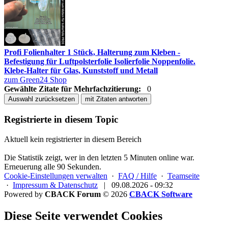
Profi Folienhalter 1 Stück, Halterung zum Kleben -
Befestigung für Luftpolsterfolie Isolierfolie Noppenfolie.
Klebe-Halter für Glas, Kunststoff und Metall
zum Green24 Shop
Gewählte Zitate für Mehrfachzitierung:
0
Auswahl zurücksetzen
mit Zitaten antworten
Registrierte in diesem Topic
Aktuell kein registrierter in diesem Bereich
Die Statistik zeigt, wer in den letzten 5 Minuten online war.
Erneuerung alle 90 Sekunden.
Cookie-Einstellungen verwalten
·
FAQ / Hilfe
·
Teamseite
·
Impressum & Datenschutz
|
09.08.2026 - 09:32
Powered by
CBACK Forum
© 2026
CBACK Software
Diese Seite verwendet Cookies