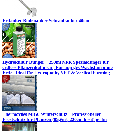
Erdanker Bodenanker Schraubanker 40cm
Hydrokultur-Dünger – 250ml NPK Spezialdünger für
erdlose Pflanzenkulturen | Für üppiges Wachstum ohne
Erde | Ideal für Hydroponic, NFT & Vertical Farming
Thermovlies M850 Winterschutz – Professioneller
Frostschutz für Pflanzen (85g/m², 220cm breit) je lfm