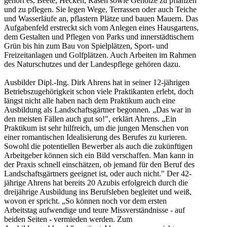
gehört es, Beete, Hecken, Rasen sowie Gehölze zu pflanzen
und zu pflegen. Sie legen Wege, Terrassen oder auch Teiche
und Wasserläufe an, pflastern Plätze und bauen Mauern. Das
Aufgabenfeld erstreckt sich vom Anlegen eines Hausgartens,
dem Gestalten und Pflegen von Parks und innerstädtischem
Grün bis hin zum Bau von Spielplätzen, Sport- und
Freizeitanlagen und Golfplätzen. Auch Arbeiten im Rahmen
des Naturschutzes und der Landespflege gehören dazu.
Ausbilder Dipl.-Ing. Dirk Ahrens hat in seiner 12-jährigen
Betriebszugehörigkeit schon viele Praktikanten erlebt, doch
längst nicht alle haben nach dem Praktikum auch eine
Ausbildung als Landschaftsgärtner begonnen. „Das war in
den meisten Fällen auch gut so!", erklärt Ahrens. „Ein
Praktikum ist sehr hilfreich, um die jungen Menschen von
einer romantischen Idealisierung des Berufes zu kurieren.
Sowohl die potentiellen Bewerber als auch die zukünftigen
Arbeitgeber können sich ein Bild verschaffen. Man kann in
der Praxis schnell einschätzen, ob jemand für den Beruf des
Landschaftsgärtners geeignet ist, oder auch nicht." Der 42-
jährige Ahrens hat bereits 20 Azubis erfolgreich durch die
dreijährige Ausbildung ins Berufsleben begleitet und weiß,
wovon er spricht. „So können noch vor dem ersten
Arbeitstag aufwendige und teure Missverständnisse - auf
beiden Seiten - vermieden werden. Zum