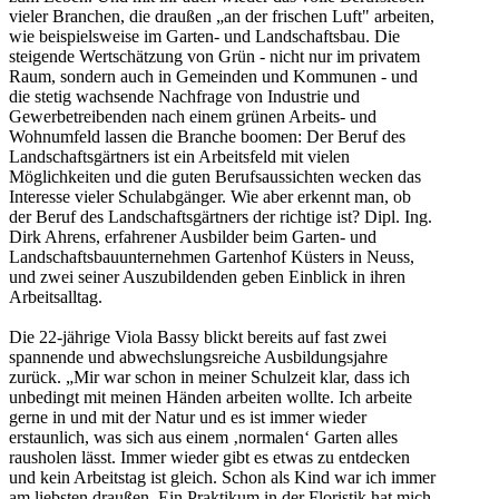
vieler Branchen, die draußen „an der frischen Luft" arbeiten,
wie beispielsweise im Garten- und Landschaftsbau. Die
steigende Wertschätzung von Grün - nicht nur im privatem
Raum, sondern auch in Gemeinden und Kommunen - und
die stetig wachsende Nachfrage von Industrie und
Gewerbetreibenden nach einem grünen Arbeits- und
Wohnumfeld lassen die Branche boomen: Der Beruf des
Landschaftsgärtners ist ein Arbeitsfeld mit vielen
Möglichkeiten und die guten Berufsaussichten wecken das
Interesse vieler Schulabgänger. Wie aber erkennt man, ob
der Beruf des Landschaftsgärtners der richtige ist? Dipl. Ing.
Dirk Ahrens, erfahrener Ausbilder beim Garten- und
Landschaftsbauunternehmen Gartenhof Küsters in Neuss,
und zwei seiner Auszubildenden geben Einblick in ihren
Arbeitsalltag.
Die 22-jährige Viola Bassy blickt bereits auf fast zwei
spannende und abwechslungsreiche Ausbildungsjahre
zurück. „Mir war schon in meiner Schulzeit klar, dass ich
unbedingt mit meinen Händen arbeiten wollte. Ich arbeite
gerne in und mit der Natur und es ist immer wieder
erstaunlich, was sich aus einem ‚normalen‘ Garten alles
rausholen lässt. Immer wieder gibt es etwas zu entdecken
und kein Arbeitstag ist gleich. Schon als Kind war ich immer
am liebsten draußen. Ein Praktikum in der Floristik hat mich