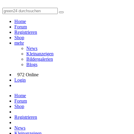
Home
Forum
Registrieren
Shop
mehr
News
Kleinanzeigen
Bildergalerien
Blogs
972 Online
Login
Home
Forum
Shop
Registrieren
News
Kleinanzeigen