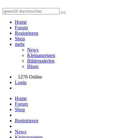
Home
Forum
Registrieren
Shop
mehr
News
Kleinanzeigen
Bildergalerien
Blogs
1276 Online
Login
Home
Forum
Shop
Registrieren
News
Kleinanzeigen