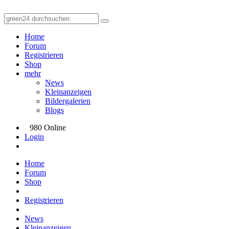
Home
Forum
Registrieren
Shop
mehr
News
Kleinanzeigen
Bildergalerien
Blogs
980 Online
Login
Home
Forum
Shop
Registrieren
News
Kleinanzeigen