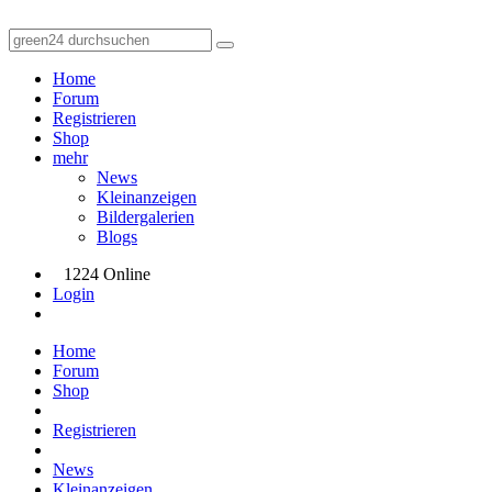
Home
Forum
Registrieren
Shop
mehr
News
Kleinanzeigen
Bildergalerien
Blogs
1224 Online
Login
Home
Forum
Shop
Registrieren
News
Kleinanzeigen