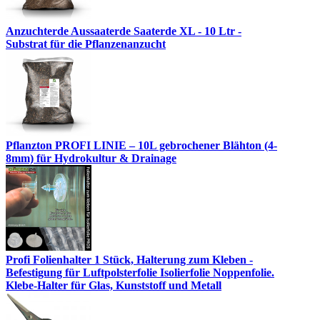
Anzuchterde Aussaaterde Saaterde XL - 10 Ltr -
Substrat für die Pflanzenanzucht
Pflanzton PROFI LINIE – 10L gebrochener Blähton (4-
8mm) für Hydrokultur & Drainage
Profi Folienhalter 1 Stück, Halterung zum Kleben -
Befestigung für Luftpolsterfolie Isolierfolie Noppenfolie.
Klebe-Halter für Glas, Kunststoff und Metall