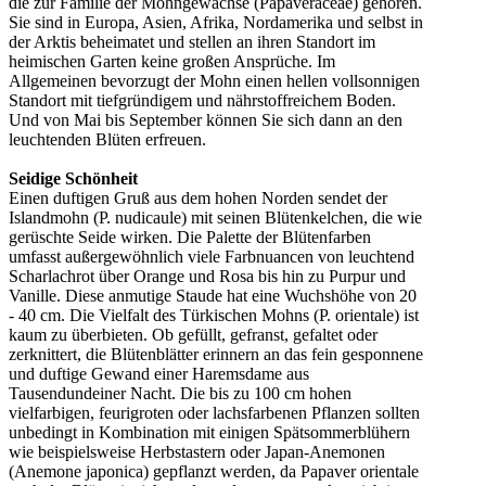
die zur Familie der Mohngewächse (Papaveraceae) gehören.
Sie sind in Europa, Asien, Afrika, Nordamerika und selbst in
der Arktis beheimatet und stellen an ihren Standort im
heimischen Garten keine großen Ansprüche. Im
Allgemeinen bevorzugt der Mohn einen hellen vollsonnigen
Standort mit tiefgründigem und nährstoffreichem Boden.
Und von Mai bis September können Sie sich dann an den
leuchtenden Blüten erfreuen.
Seidige Schönheit
Einen duftigen Gruß aus dem hohen Norden sendet der
Islandmohn (P. nudicaule) mit seinen Blütenkelchen, die wie
gerüschte Seide wirken. Die Palette der Blütenfarben
umfasst außergewöhnlich viele Farbnuancen von leuchtend
Scharlachrot über Orange und Rosa bis hin zu Purpur und
Vanille. Diese anmutige Staude hat eine Wuchshöhe von 20
- 40 cm. Die Vielfalt des Türkischen Mohns (P. orientale) ist
kaum zu überbieten. Ob gefüllt, gefranst, gefaltet oder
zerknittert, die Blütenblätter erinnern an das fein gesponnene
und duftige Gewand einer Haremsdame aus
Tausendundeiner Nacht. Die bis zu 100 cm hohen
vielfarbigen, feurigroten oder lachsfarbenen Pflanzen sollten
unbedingt in Kombination mit einigen Spätsommerblühern
wie beispielsweise Herbstastern oder Japan-Anemonen
(Anemone japonica) gepflanzt werden, da Papaver orientale