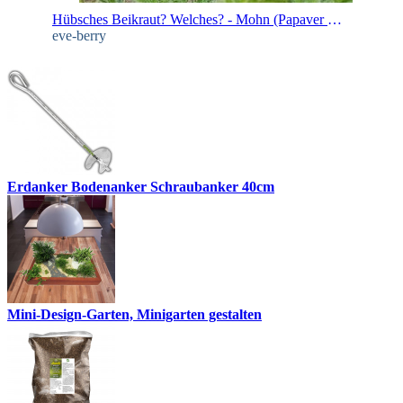
Hübsches Beikraut? Welches? - Mohn (Papaver spec.)
eve-berry
Erdanker Bodenanker Schraubanker 40cm
Mini-Design-Garten, Minigarten gestalten