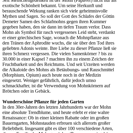
Seit Menschengedenken ist der Mohn (Papaver) nicht nur als
exotische Schönheit bekannt. Um seine Herkunft und
berauschende Wirkung ranken sich viele geheimnisvolle
Mythen und Sagen. So soll der Gott des Schlafes der Göttin
Demeter Samen des Schlafmohns gegen ihren Kummer
gegeben haben, den sie dann im tiefen Traum verlor. Dass
Mohn als Symbol für rasch vergessenes Leid steht, verdankt
er einer griechischen Sage, wonach die Mohnpflanze aus
den Tränen der Aphrodite wuchs, die sie über den Tod ihres
geliebten Adonis weinte. Ihre Liebe zu dieser Pflanze ließ sie
ihren Schmerz vergessen. Die vielen Samenkörner ? bis zu
30.000 in einer Kapsel ? machten ihn zu einem Zeichen der
Fruchtbarkeit und des Reichtums. Und seit Urzeiten werden
die Alkaloide des Mohns als Betäubungs- und Rauschmittel
(Morphium, Opium) auch heute noch in der Medizin
eingesetzt. Weniger gefährlich, dafür jedoch umso
schmackhafter, ist die Verwendung von Mohnkörnern auf
Brötchen oder in Gebäck.
Wunderschöne Pflanze für jeden Garten
In den 30er-Jahren des letzten Jahrhunderts war der Mohn
eine absolute Trendblume, und heute erlebt er eine wahre
Renaissance: Ob in einer kleinen Rabatte oder im großen
Bauerngarten, Mohnstauden erfreuen sich allerorts großer
Beliebtheit. Insgesamt gibt es über 100 verschiedene Arten,