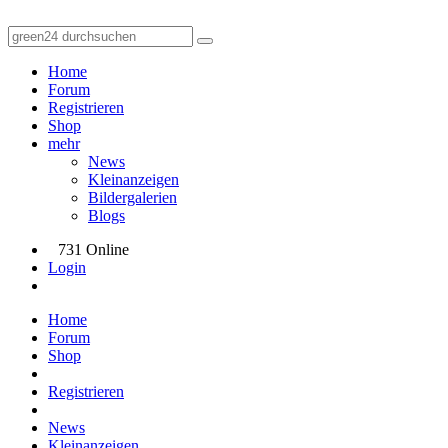
Home
Forum
Registrieren
Shop
mehr
News
Kleinanzeigen
Bildergalerien
Blogs
731 Online
Login
Home
Forum
Shop
Registrieren
News
Kleinanzeigen