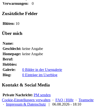
Verwarnungen:
0
Zusätzliche Felder
Blüten:
10
Über mich
Name:
Geschlecht:
keine Angabe
Homepage:
keine Angabe
Beruf:
Hobbies:
Galerie:
0 Bilder in der Usergalerie
Blog:
0 Einträge im Userblog
Kontakt & Social Media
Private Nachricht:
PM senden
Cookie-Einstellungen verwalten
·
FAQ / Hilfe
·
Teamseite
·
Impressum & Datenschutz
|
06.08.2026 - 18:10