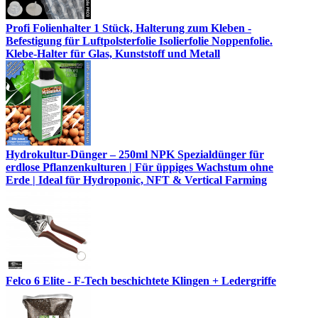
Profi Folienhalter 1 Stück, Halterung zum Kleben -
Befestigung für Luftpolsterfolie Isolierfolie Noppenfolie.
Klebe-Halter für Glas, Kunststoff und Metall
Hydrokultur-Dünger – 250ml NPK Spezialdünger für
erdlose Pflanzenkulturen | Für üppiges Wachstum ohne
Erde | Ideal für Hydroponic, NFT & Vertical Farming
Felco 6 Elite - F-Tech beschichtete Klingen + Ledergriffe