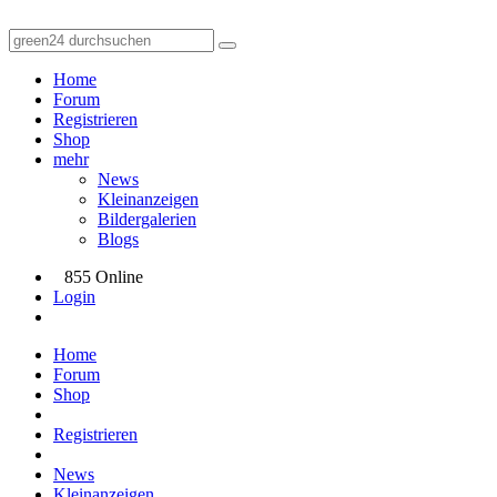
Home
Forum
Registrieren
Shop
mehr
News
Kleinanzeigen
Bildergalerien
Blogs
855 Online
Login
Home
Forum
Shop
Registrieren
News
Kleinanzeigen