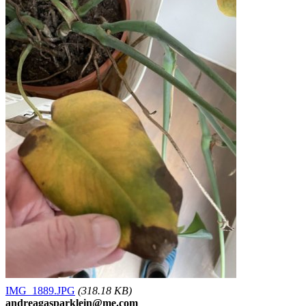
IMG_1889.JPG
(318.18 KB)
andreagasparklein@me.com