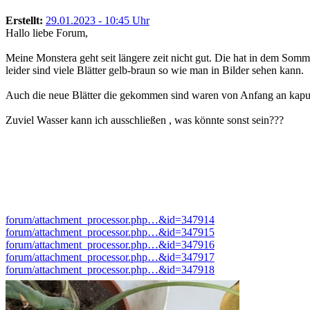
Erstellt:
29.01.2023 - 10:45 Uhr
Hallo liebe Forum,
Meine Monstera geht seit längere zeit nicht gut. Die hat in dem Somme
leider sind viele Blätter gelb-braun so wie man in Bilder sehen kann.
Auch die neue Blätter die gekommen sind waren von Anfang an kaputt 
Zuviel Wasser kann ich ausschließen , was könnte sonst sein???
forum/attachment_processor.php…&id=347914
forum/attachment_processor.php…&id=347915
forum/attachment_processor.php…&id=347916
forum/attachment_processor.php…&id=347917
forum/attachment_processor.php…&id=347918