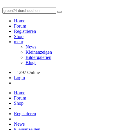
Home
Forum
Registrieren
Shop
mehr
News
Kleinanzeigen
Bildergalerien
Blogs
1297 Online
Login
Home
Forum
Shop
Registrieren
News
Kleinanzeigen