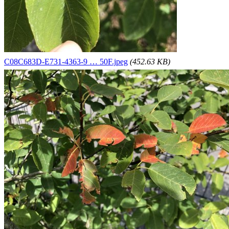
C08C683D-E731-4363-9 … 50F.jpeg
(452.63 KB)