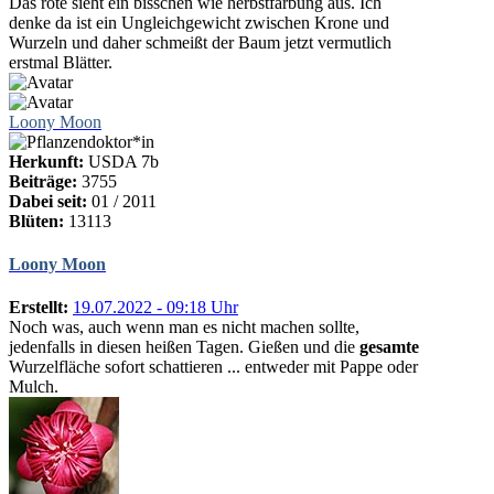
Das rote sieht ein bisschen wie herbstfärbung aus. Ich
denke da ist ein Ungleichgewicht zwischen Krone und
Wurzeln und daher schmeißt der Baum jetzt vermutlich
erstmal Blätter.
Loony Moon
Herkunft:
USDA 7b
Beiträge:
3755
Dabei seit:
01 / 2011
Blüten:
13113
Loony Moon
Erstellt:
19.07.2022 - 09:18 Uhr
Noch was, auch wenn man es nicht machen sollte,
jedenfalls in diesen heißen Tagen. Gießen und die
gesamte
Wurzelfläche sofort schattieren ... entweder mit Pappe oder
Mulch.