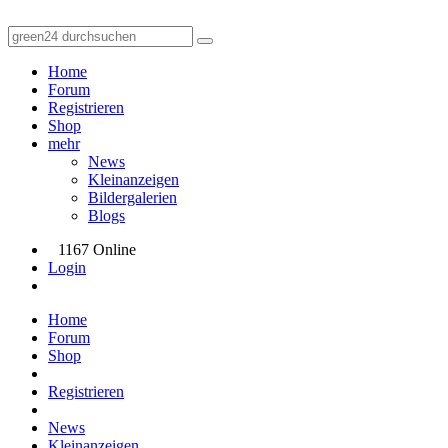
Home
Forum
Registrieren
Shop
mehr
News
Kleinanzeigen
Bildergalerien
Blogs
1167 Online
Login
Home
Forum
Shop
Registrieren
News
Kleinanzeigen