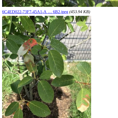
6C4ED022-73F7-45A1-A … 6B2.jpeg
(453.94 KB)