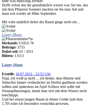
hätte was mutwillig zerstört.
Hoffe schon das die grundsätzlich wissen was Sie tun, das
mit dem Pflanzen Sommer machen sie bis max Juli und
dann erst wieder ab Mitte September.
Mir wäre natürlich lieber der Baum ginge nicht ein…
Loony Moon
Herkunft:
USDA 7b
Beiträge:
3755
Dabei seit:
01 / 2011
Blüten:
13113
Loony Moon
Erstellt:
18.07.2022 - 22:52 Uhr
Naja, ich weiß ja nicht ... ich denke, dass Bäume und
Sträucher immer verlässlicher im Herbst gepflanzt werden
sollten und spätestens im April Schluss sein sollte mit
Neuanpflanzungen, damit man sich mit dem Wasser nicht
totschleppt.
Und bei einem jungen Baum in deiner Größe (mit dem
1,70) wäre ich besonders vorsichtig gewesen.