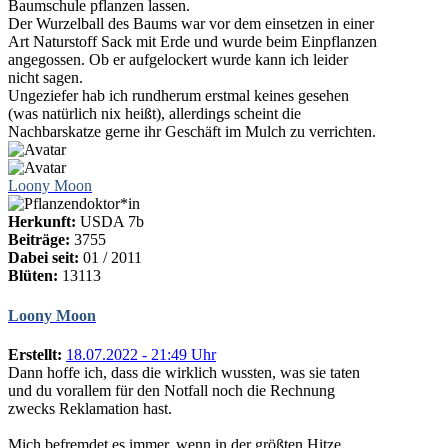
Baumschule pflanzen lassen.
Der Wurzelball des Baums war vor dem einsetzen in einer
Art Naturstoff Sack mit Erde und wurde beim Einpflanzen
angegossen. Ob er aufgelockert wurde kann ich leider
nicht sagen.
Ungeziefer hab ich rundherum erstmal keines gesehen
(was natürlich nix heißt), allerdings scheint die
Nachbarskatze gerne ihr Geschäft im Mulch zu verrichten.
Loony Moon
Herkunft:
USDA 7b
Beiträge:
3755
Dabei seit:
01 / 2011
Blüten:
13113
Loony Moon
Erstellt:
18.07.2022 - 21:49 Uhr
Dann hoffe ich, dass die wirklich wussten, was sie taten
und du vorallem für den Notfall noch die Rechnung
zwecks Reklamation hast.
Mich befremdet es immer, wenn in der größten Hitze