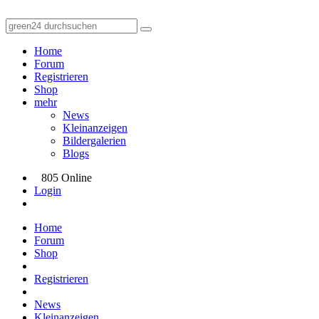
Home
Forum
Registrieren
Shop
mehr
News
Kleinanzeigen
Bildergalerien
Blogs
805 Online
Login
Home
Forum
Shop
Registrieren
News
Kleinanzeigen