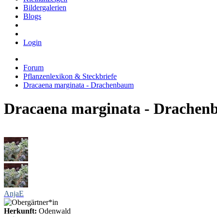
Bildergalerien
Blogs
Login
Forum
Pflanzenlexikon & Steckbriefe
Dracaena marginata - Drachenbaum
Dracaena marginata - Drache
AnjaE
Herkunft:
Odenwald