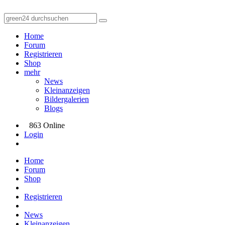
Home
Forum
Registrieren
Shop
mehr
News
Kleinanzeigen
Bildergalerien
Blogs
863 Online
Login
Home
Forum
Shop
Registrieren
News
Kleinanzeigen