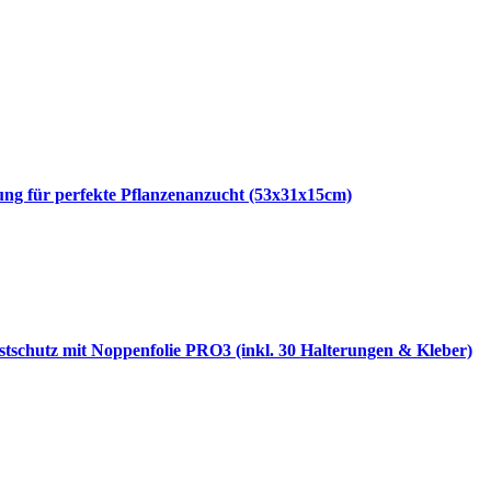
g für perfekte Pflanzenanzucht (53x31x15cm)
stschutz mit Noppenfolie PRO3 (inkl. 30 Halterungen & Kleber)