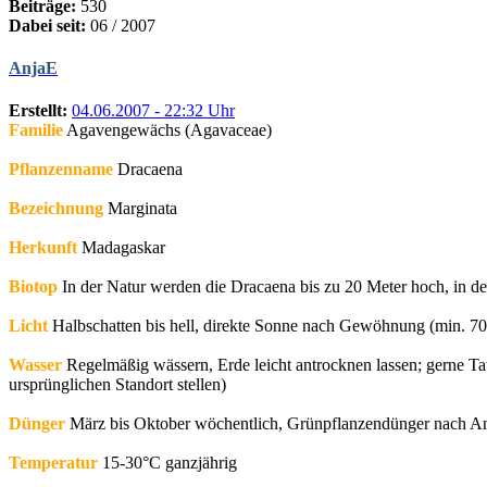
Beiträge:
530
Dabei seit:
06 / 2007
AnjaE
Erstellt:
04.06.2007 - 22:32 Uhr
Familie
Agavengewächs (Agavaceae)
Pflanzenname
Dracaena
Bezeichnung
Marginata
Herkunft
Madagaskar
Biotop
In der Natur werden die Dracaena bis zu 20 Meter hoch, in d
Licht
Halbschatten bis hell, direkte Sonne nach Gewöhnung (min. 7
Wasser
Regelmäßig wässern, Erde leicht antrocknen lassen; gerne Tau
ursprünglichen Standort stellen)
Dünger
März bis Oktober wöchentlich, Grünpflanzendünger nach An
Temperatur
15-30°C ganzjährig