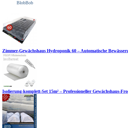
BlobBob
Zimmer-Gewächshaus Hydroponik 60 – Automatische Bewässerun
Isolierung-komplett-Set 15m² – Professioneller Gewächshaus-Fro