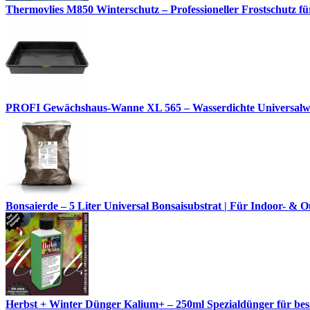
Thermovlies M850 Winterschutz – Professioneller Frostschutz für
PROFI Gewächshaus-Wanne XL 565 – Wasserdichte Universalwann
Bonsaierde – 5 Liter Universal Bonsaisubstrat | Für Indoor- 
Herbst + Winter Dünger Kalium+ – 250ml Spezialdünger für besse