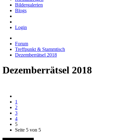
Bildergalerien
Blogs
Login
Forum
Treffpunkt & Stammtisch
Dezemberrätsel 2018
Dezemberrätsel 2018
1
2
3
4
5
Seite 5 von 5