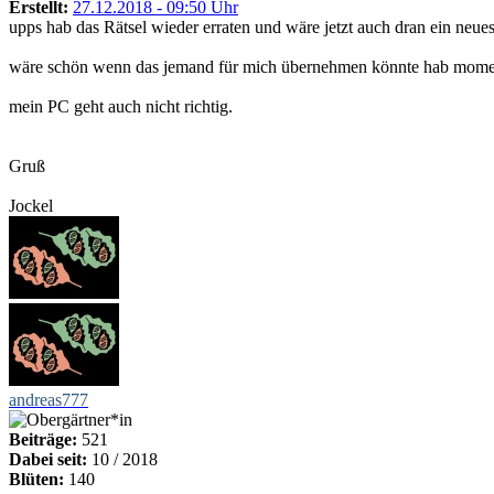
Erstellt:
27.12.2018 - 09:50 Uhr
upps hab das Rätsel wieder erraten und wäre jetzt auch dran ein neues
wäre schön wenn das jemand für mich übernehmen könnte hab moment
mein PC geht auch nicht richtig.
Gruß
Jockel
andreas777
Beiträge:
521
Dabei seit:
10 / 2018
Blüten:
140