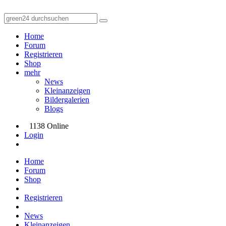
Home
Forum
Registrieren
Shop
mehr
News
Kleinanzeigen
Bildergalerien
Blogs
1138 Online
Login
Home
Forum
Shop
Registrieren
News
Kleinanzeigen