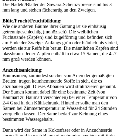
Die Nadeln/Blätter der Sawara-Scheinzypresse sind bis 3
mm lang und stehen fächerartig an den Zweigen.
Blüte/Frucht/Fruchtbildung:
Wie die anderen Bäume ihrer Gattung ist sie einhäusig
getrenntgeschlechtig (monözisch). Die weiblichen
Fuchtstände (Zapfen) sind kugelförmig und befinden sich
am Ende der Zweige. Anfangs grün oder bläulich bis violett,
werden sie zur Reife hin braun. Die männlichen Zapfen sind
blassbraun. Jeder Zapfen enthält in etwa 15 Samen, die 4 -7
mm groß werden können.
Anzuchtsanleitung:
Baumsamen, zumindest solcher von Arten der gemäßigten
Breiten, tragen keimhemmende Stoffe in sich, die es
abzubauen gilt. Dieses Abbauen wird stratifizieren genannt.
Der Samen kommt dabei für eine bestimmte Zeit (von
Baumart zu Baumart verschieden) bei einer Temperatur von
2-4 Grad in den Kühlschrank. Hinterher sollte man den
Samen bei Zimmertemperatur im Wasserbad für 24 Stunden
vorquellen lassen. Der Same bedarf zur Keimung eines
bestimmten Wassergehalts.
Dann wird der Same in Kokosfaser oder in Anzuchtserde
ausgesät und je nach Baumart mehr oder weniger mit Erde