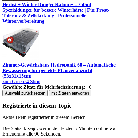
Herbst + Winter Dünger Kalium+ – 250ml
Spezialdünger für bessere Winterhärte | Für Frost-
Toleranz & Zellstärkung | Professionelle
Wintervorbereitung
Zimmer-Gewächshaus Hydroponik 60 – Automatische
Bewässerung für perfekte Pflanzenanzucht
(53x31x15cm)
zum Green24 Shop
Gewählte Zitate für Mehrfachzitierung:
0
Auswahl zurücksetzen
mit Zitaten antworten
Registrierte in diesem Topic
Aktuell kein registrierter in diesem Bereich
Die Statistik zeigt, wer in den letzten 5 Minuten online war.
Erneuerung alle 90 Sekunden.