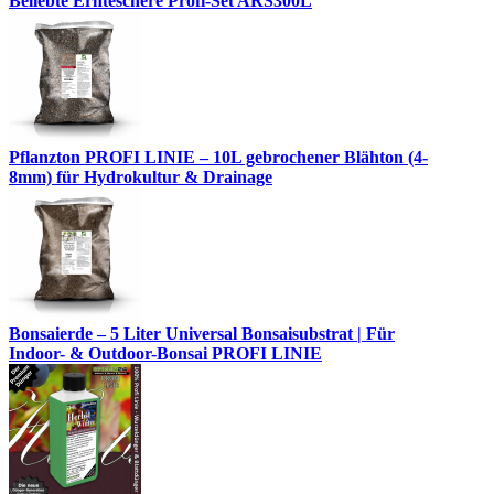
Beliebte Ernteschere Profi-Set ARS300L
Pflanzton PROFI LINIE – 10L gebrochener Blähton (4-
8mm) für Hydrokultur & Drainage
Bonsaierde – 5 Liter Universal Bonsaisubstrat | Für
Indoor- & Outdoor-Bonsai PROFI LINIE