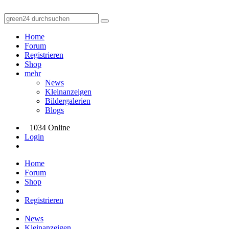
Home
Forum
Registrieren
Shop
mehr
News
Kleinanzeigen
Bildergalerien
Blogs
1034 Online
Login
Home
Forum
Shop
Registrieren
News
Kleinanzeigen