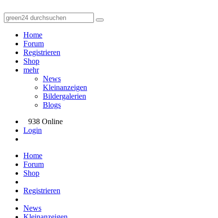
Home
Forum
Registrieren
Shop
mehr
News
Kleinanzeigen
Bildergalerien
Blogs
938 Online
Login
Home
Forum
Shop
Registrieren
News
Kleinanzeigen