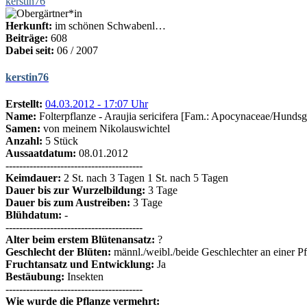
kerstin76
Herkunft:
im schönen Schwabenl…
Beiträge:
608
Dabei seit:
06 / 2007
kerstin76
Erstellt:
04.03.2012 - 17:07 Uhr
Name:
Folterpflanze - Araujia sericifera [Fam.: Apocynaceae/Hunds
Samen:
von meinem Nikolauswichtel
Anzahl:
5 Stück
Aussaatdatum:
08.01.2012
----------------------------------------
Keimdauer:
2 St. nach 3 Tagen 1 St. nach 5 Tagen
Dauer bis zur Wurzelbildung:
3 Tage
Dauer bis zum Austreiben:
3 Tage
Blühdatum:
-
----------------------------------------
Alter beim erstem Blütenansatz:
?
Geschlecht der Blüten:
männl./weibl./beide Geschlechter an einer P
Fruchtansatz und Entwicklung:
Ja
Bestäubung:
Insekten
----------------------------------------
Wie wurde die Pflanze vermehrt: