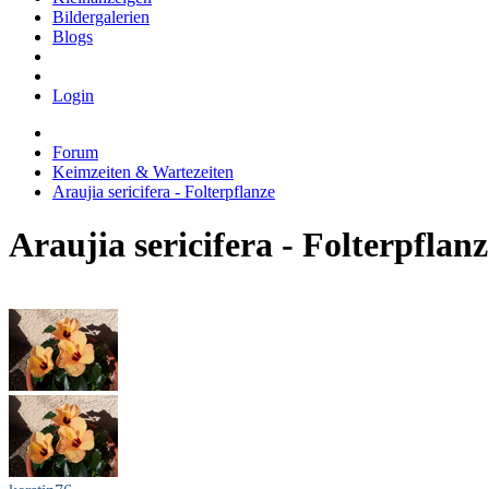
Bildergalerien
Blogs
Login
Forum
Keimzeiten & Wartezeiten
Araujia sericifera - Folterpflanze
Araujia sericifera - Folterpflanz