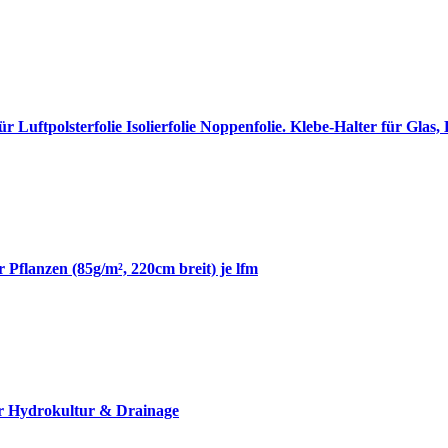
r Luftpolsterfolie Isolierfolie Noppenfolie. Klebe-Halter für Glas,
 Pflanzen (85g/m², 220cm breit) je lfm
r Hydrokultur & Drainage