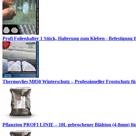
Profi Folienhalter 1 Stück, Halterung zum Kleben - Befestigung fü
Thermovlies M850 Winterschutz – Professioneller Frostschutz für
Pflanzton PROFI LINIE – 10L gebrochener Blähton (4-8mm) fü