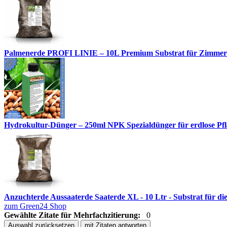
Palmenerde PROFI LINIE – 10L Premium Substrat für Zimmer
Hydrokultur-Dünger – 250ml NPK Spezialdünger für erdlose Pfl
Anzuchterde Aussaaterde Saaterde XL - 10 Ltr - Substrat für di
zum Green24 Shop
Gewählte Zitate für Mehrfachzitierung:
0
Auswahl zurücksetzen
mit Zitaten antworten