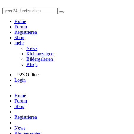
Home
Forum
Registrieren
Shop
mehr
News
Kleinanzeigen
Bildergalerien
Blogs
923 Online
Login
Home
Forum
Shop
Registrieren
News
Kleinanzeigen