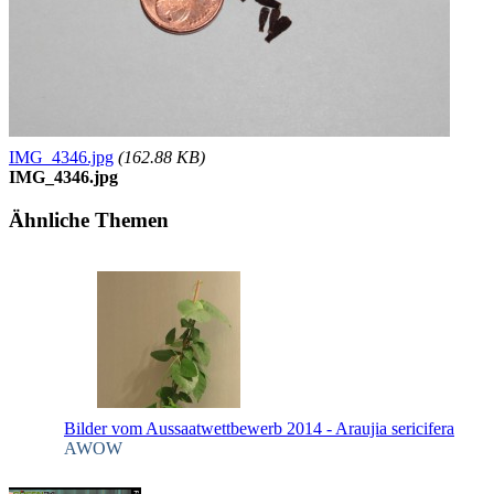
IMG_4346.jpg
(162.88 KB)
IMG_4346.jpg
Ähnliche Themen
Bilder vom Aussaatwettbewerb 2014 - Araujia sericifera
AWOW