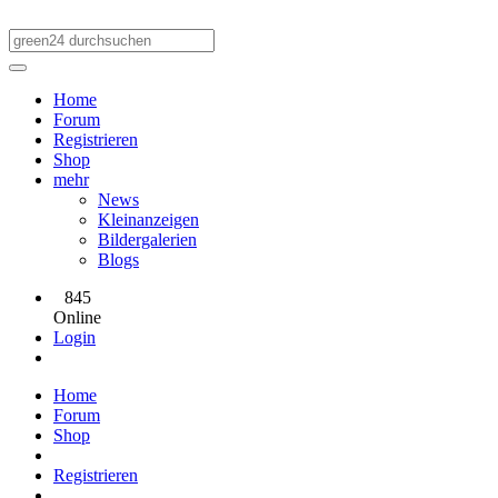
Home
Forum
Registrieren
Shop
mehr
News
Kleinanzeigen
Bildergalerien
Blogs
845
Online
Login
Home
Forum
Shop
Registrieren