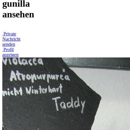
gunilla
ansehen
Private
Nachricht
senden
Profil
anzeigen