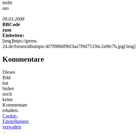
treibt
aus
09.03.2008
BBCode
zum
Einbetten:
[img]https://green-
24.de/forum/albumpic/4f7f988df9bf3aa7f9d75336c2a9fe76.jpg[/img]
Kommentare
Dieses
Bild
hat
bisher
noch
keine
Kommentare
erhalten.
Cookie-
Einstellungen
verwalten
·