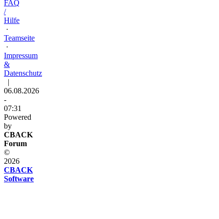
FAQ
/
Hilfe
·
Teamseite
·
Impressum
&
Datenschutz
|
06.08.2026
-
07:31
Powered
by
CBACK
Forum
©
2026
CBACK
Software
Diese
Seite