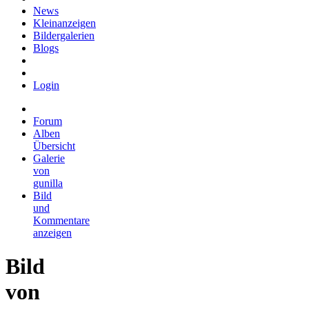
News
Kleinanzeigen
Bildergalerien
Blogs
Login
Forum
Alben
Übersicht
Galerie
von
gunilla
Bild
und
Kommentare
anzeigen
Bild
von