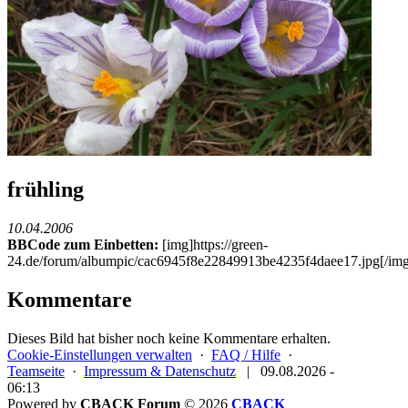
frühling
10.04.2006
BBCode zum Einbetten:
[img]https://green-
24.de/forum/albumpic/cac6945f8e22849913be4235f4daee17.jpg[/img
Kommentare
Dieses Bild hat bisher noch keine Kommentare erhalten.
Cookie-Einstellungen verwalten
·
FAQ / Hilfe
·
Teamseite
·
Impressum & Datenschutz
|
09.08.2026 -
06:13
Powered by
CBACK Forum
© 2026
CBACK