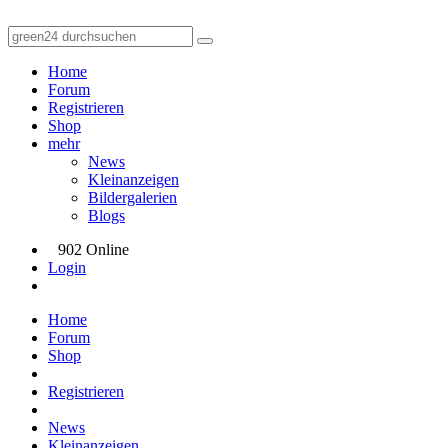
Home
Forum
Registrieren
Shop
mehr
News
Kleinanzeigen
Bildergalerien
Blogs
902 Online
Login
Home
Forum
Shop
Registrieren
News
Kleinanzeigen