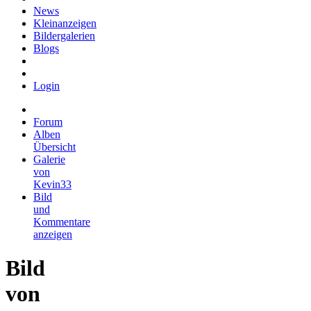
News
Kleinanzeigen
Bildergalerien
Blogs
Login
Forum
Alben
Übersicht
Galerie
von
Kevin33
Bild
und
Kommentare
anzeigen
Bild
von