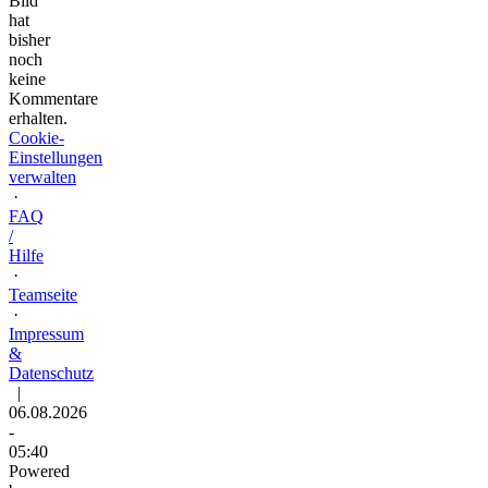
Bild
hat
bisher
noch
keine
Kommentare
erhalten.
Cookie-
Einstellungen
verwalten
·
FAQ
/
Hilfe
·
Teamseite
·
Impressum
&
Datenschutz
|
06.08.2026
-
05:40
Powered