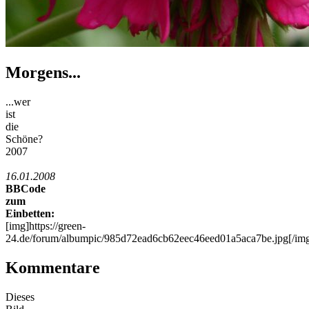
Morgens...
...wer
ist
die
Schöne?
2007
16.01.2008
BBCode
zum
Einbetten:
[img]https://green-
24.de/forum/albumpic/985d72ead6cb62eec46eed01a5aca7be.jpg[/im
Kommentare
Dieses