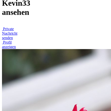
Kevin33
ansehen
Private
Nachricht
senden
Profil
anzeigen