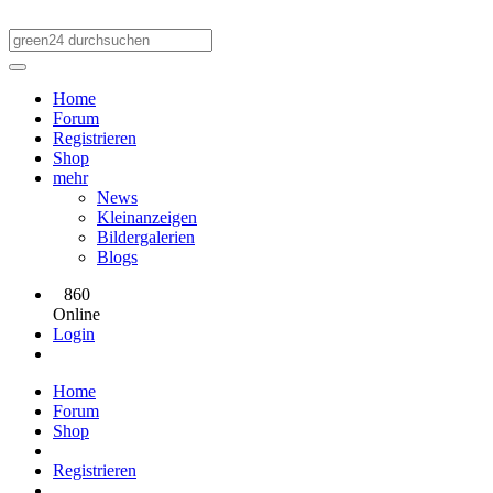
Home
Forum
Registrieren
Shop
mehr
News
Kleinanzeigen
Bildergalerien
Blogs
860
Online
Login
Home
Forum
Shop
Registrieren