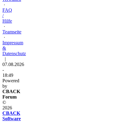
·
FAQ
/
Hilfe
·
Teamseite
·
Impressum
&
Datenschutz
|
07.08.2026
-
18:49
Powered
by
CBACK
Forum
©
2026
CBACK
Software
Diese