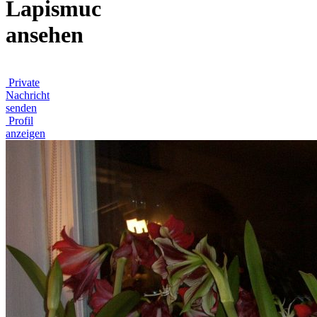
Lapismuc
ansehen
Private
Nachricht
senden
Profil
anzeigen