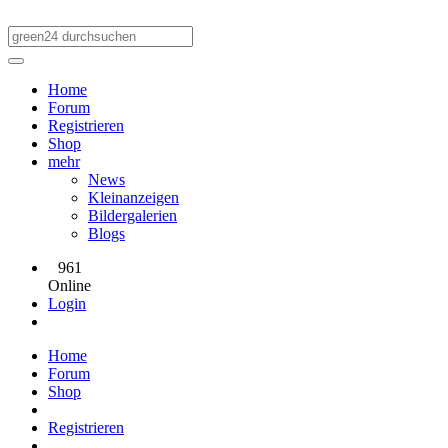
Home
Forum
Registrieren
Shop
mehr
News
Kleinanzeigen
Bildergalerien
Blogs
961
Online
Login
Home
Forum
Shop
Registrieren