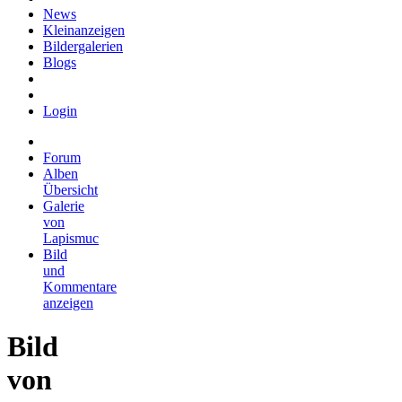
News
Kleinanzeigen
Bildergalerien
Blogs
Login
Forum
Alben
Übersicht
Galerie
von
Lapismuc
Bild
und
Kommentare
anzeigen
Bild
von