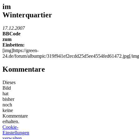
im
Winterquartier
17.12.2007
BBCode
zum
Einbetten:
[img]https://green-
24.de/forum/albumpic/319f941ef2ecdd25d5ee4554fed61472.jpg[/img
Kommentare
Dieses
Bild
hat
bisher
noch
keine
Kommentare
erhalten.
Cookie-
Einstellungen
verwalten