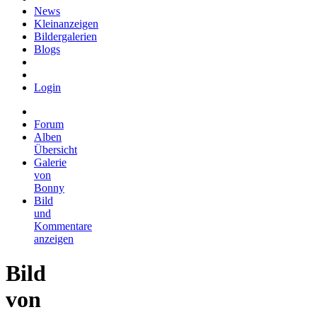
News
Kleinanzeigen
Bildergalerien
Blogs
Login
Forum
Alben
Übersicht
Galerie
von
Bonny
Bild
und
Kommentare
anzeigen
Bild
von