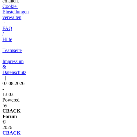
erhalten.
Cookie-
Einstellungen
verwalten
·
FAQ
/
Hilfe
·
Teamseite
·
Impressum
&
Datenschutz
|
07.08.2026
-
13:03
Powered
by
CBACK
Forum
©
2026
CBACK