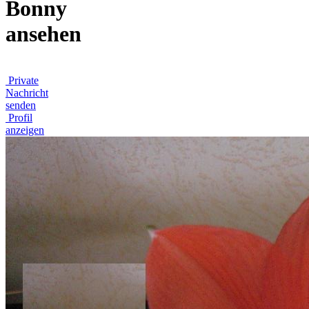
Bonny
ansehen
Private
Nachricht
senden
Profil
anzeigen