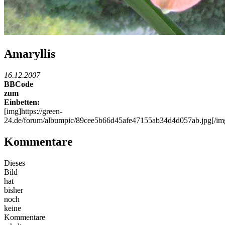
Amaryllis
16.12.2007
BBCode
zum
Einbetten:
[img]https://green-
24.de/forum/albumpic/89cee5b66d45afe47155ab34d4d057ab.jpg[/im
Kommentare
Dieses
Bild
hat
bisher
noch
keine
Kommentare