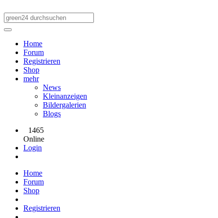
Home
Forum
Registrieren
Shop
mehr
News
Kleinanzeigen
Bildergalerien
Blogs
1465
Online
Login
Home
Forum
Shop
Registrieren