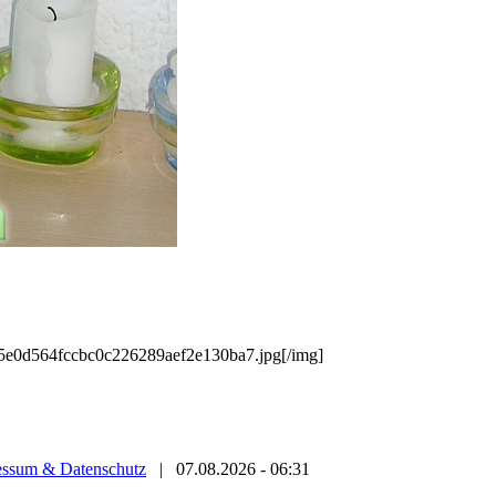
/75e0d564fccbc0c226289aef2e130ba7.jpg[/img]
essum & Datenschutz
|
07.08.2026 - 06:31