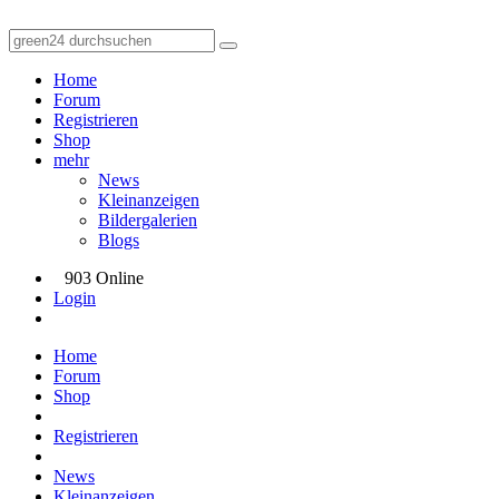
Home
Forum
Registrieren
Shop
mehr
News
Kleinanzeigen
Bildergalerien
Blogs
903 Online
Login
Home
Forum
Shop
Registrieren
News
Kleinanzeigen